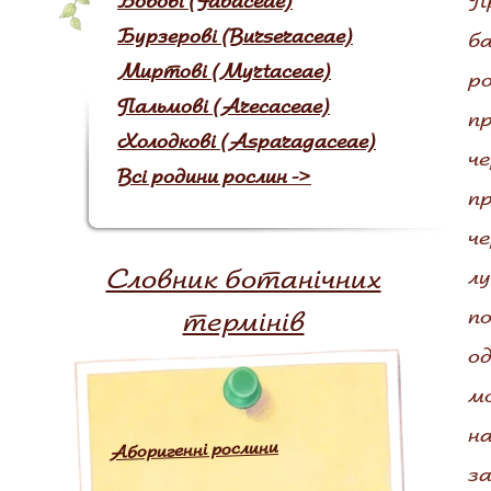
Пр
Бобові (Fabaceae)
Бурзерові (Burseraceae)
ба
Миртові (Myrtaceae)
р
Пальмові (Arecaceae)
пр
Холодкові (Asparagaceae)
че
Всі родини рослин ->
пр
че
Словник ботанічних
лу
по
термінів
од
мо
на
Аборигенні рослини
з