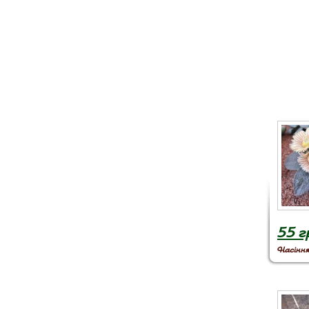
55 г
Насіння 