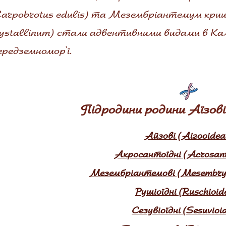
Carpobrotus edulis) та Мезембріантемум кр
ystallinum) стали адвентивними видами в Кал
редземномор'ї.
Підродини родини Аїзові
Айзові (Aizooidea
Акросантоїдні (Acrosant
Мезембріантемові (Mesembry
Рушіоїдні (Ruschioid
Сезувіоїдні (Sesuvioi