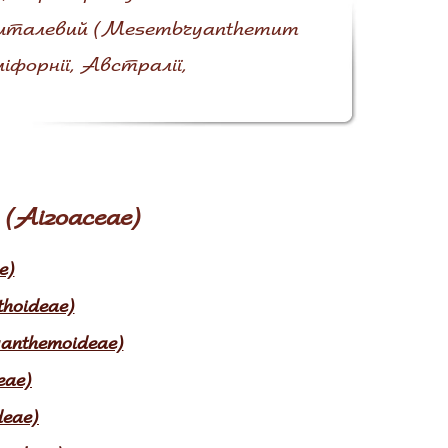
ишталевий (Mesembryanthemum
іфорнії, Австралії,
 (Aizoaceae)
e)
hoideae)
anthemoideae)
eae)
deae)