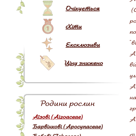
Очікується
(C
ро
Хіти
по
"в
Ексклюзиви
Ai
Ціну знижено
ві
ум
Ai
на
Родини рослин
гр
Аїзові (Aizoaceae)
Аі
Барвінкові (Apocynaceae)