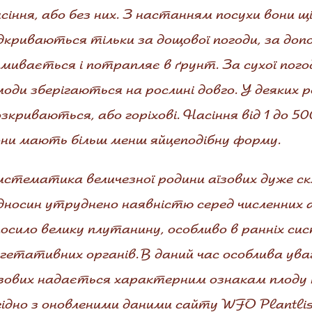
сіння, або без них. З настанням посухи вони щ
дкриваються тільки за дощової погоди, за доп
мивається і потрапляє в ґрунт. За сухої пог
оди зберігаються на рослині довго. У деяких ро
зкриваються, або горіхові. Насіння від 1 до 50
они мають більш менш яйцеподібну форму.
стематика величезної родини аїзових дуже с
дносин утруднено наявністю серед численних а
осило велику плутанину, особливо в ранніх си
гетативних органів. В даний час особлива ув
їзових надається характерним ознакам плоду 
ідно з оновленими даними сайту WFO Plantlist