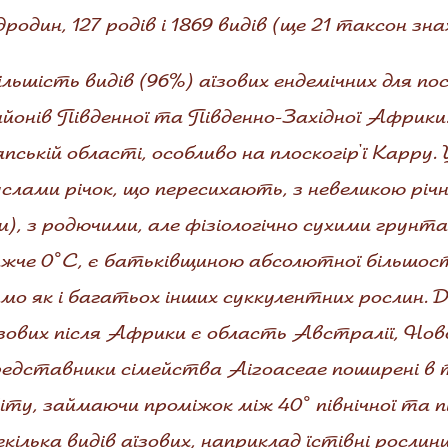
дродин, 127 родів і 1869 видів (ще 21 таксон з
льшість видів (96%) аїзових ендемічних для п
йонів Південної та Південно-Західної Африки
пській області, особливо на плоскогір'ї Карру.
слами річок, що пересихають, з невеликою річ
), з родючими, але фізіологічно сухими грун
жче 0°С, є батьківщиною абсолютної більшост
мо як і багатьох інших суккулентних рослин.
зових після Африки є область Австралії, Ново
едставники сімейства Aizoaceae поширені в т
іту, займаючи проміжок між 40° північної та 
кілька видів аїзових, наприклад їстівні росли