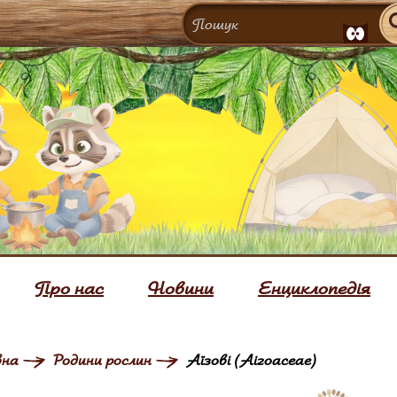
Про нас
Новини
Енциклопедія
вна
Родини рослин
Аїзові (Aizoaceae)