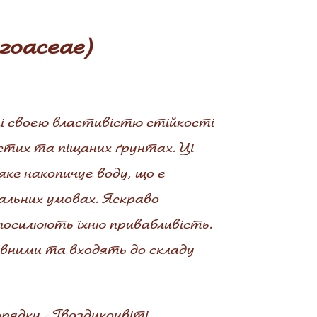
izoaceae)
омі своєю властивістю стійкості
стих та піщаних ґрунтах. Ці
ке накопичує воду, що є
альних умовах. Яскраво
посилюють їхню привабливість.
вними та входять до складу
орядку - Гвоздикоцвіті