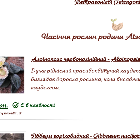
Тетрагонієві (Tetragoni
Насіння рослин родини Аїзо
Алоїнопсис червонолінійний - Aloinopsis
Дуже рідкісний красивоквітучий каудек
виглядає доросла рослина, коли висадже
каудексом.
рн.
Є в наявності
у пакеті : 2
Гіббеум горіховидний - Gibbaeum nucifo