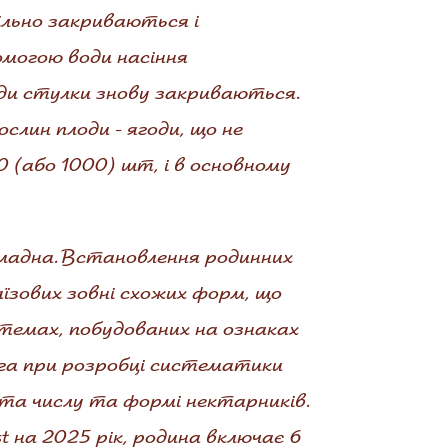
ільно закриваються і
омогою води насіння
оди стулки знову закриваються.
слин плоди - ягоди, що не
0 (або 1000) шт, і в основному
кладна. Встановлення родинних
їзових зовні схожих форм, що
стемах, побудованих на ознаках
ага при розробці систематики
та числу та формі нектарників.
 на 2025 рік, родина включає 6