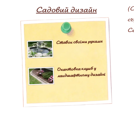
Садовий дизайн
(
cr
Се
Ставок своїми руками
Окантовка клумб у
ландшафтному дизайні