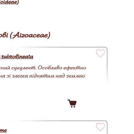
oideae)
ві (Aizoaceae)
 rubrolineata
сний сукулент. Особливо ефектно
на зі злегка піднятим над землею
rme