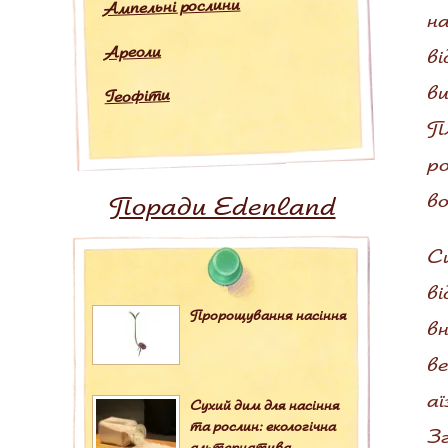
Ампельні рослини
на
Ареоли
ві
ви
Геофіти
Пл
ро
в
Поради Edenland
Си
ві
Пророщування насіння
вн
ве
а
Сухий дим для насіння
та рослин: екологічна
Зг
альтернатива