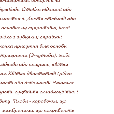
вчагарники, однорічні чи
бульбове. Стебла підземні або
ямостоячі. Листя стеблові або
в основному супротивні, іноді
 рідко з зубцями; справжні
лонка присутня біля основи
тригранна (3-кутова), іноді
хівкове або пазушне, квітки
ках. Квітки двостатеві (рідко
часті або дзвоникові. Чашечка
адують суцвіття складноцвітих і
іту. Плоди - коробочки, що
 з мембранами, що покривають