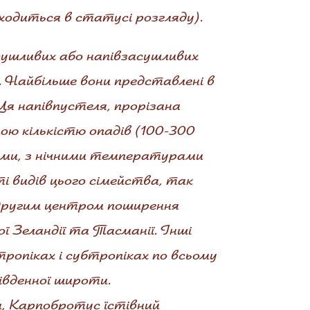
находиться в статусі розгляду).
осушливих або напівзасушливих
. Найбільше вони представлені в
 Ця напівпустеля, прорізана
ною кількістю опадів (100-300
тами, з нічними температурами
і видів цього сімейства, так
 Другим центром поширення
ї Зеландії та Тасманії. Інші
ропіках і субтропіках по всьому
південної широти.
ни, Карпобротус їстівний