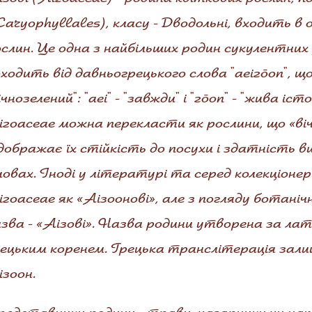
aryophyllales), класу - Дводольні, входить в
слин. Це одна з найбільших родин сукулентних
ходить від давньогрецького слова "aeizōon", що
ічнозелений": "aei" - "завжди" і "zōon" - "жива 
zoaceae можна перекласти як рослини, що «ві
дображає їх стійкість до посухи і здатність
овах. Іноді у літературі та серед колекціоне
zoaceae як «Аізоонові», але з погляду ботані
зва - «Аізові». Назва родини утворена за ла
ецьким коренем. Грецька транслітерація залиш
зоон.