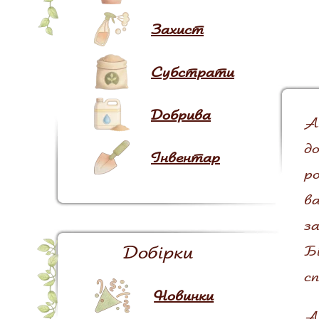
Захист
Субстрати
Добрива
Аї
до
Інвентар
ро
в
за
Добірки
Б
сп
Новинки
Аї