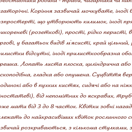
едставники родини - трави, чагарники чи напі
гаторічні. Коріння зазвичай мочкувате, іноді 
озпростерті, що утворюють килимок, іноді пр
икореневі (розеткові), прості, рідко перисті, 
ргові, у багатьох видів м'ясисті, край цільний,
илистки відсутні, іноді прилисткообразна обо
решка. Лопать листа плоска, циліндрична або 
скоподібна, гладка або опушена. Суцвіття вер
одинокі або в пухких кистях, сидячі або на ніж
ностатеві), від непомітних до яскравих, труб
же мати від 3 до 8 часток. Квітки зовні наг
лежать до найкрасивіших квіток рослинного св
азвичай розкриваються, з кількома стулками,