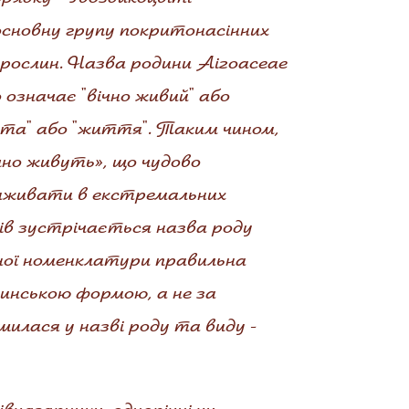
 основну групу покритонасінних
 рослин. Назва родини Aizoaceae
 означає "вічно живий" або
істота" або "життя". Таким чином,
чно живуть», що чудово
 виживати в екстремальних
рів зустрічається назва роду
чної номенклатури правильна
тинською формою, а не за
илася у назві роду та виду -