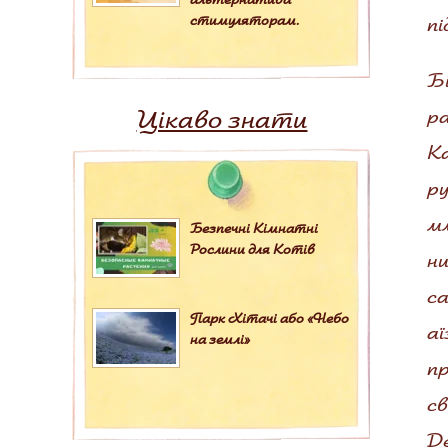
стимуляторам.
пі
Бі
Цікаво знати
ра
Ка
ру
мм
Безпечні Кімнатні
Рослини для Котів
ни
са
Парк Хітачі або «Небо
аї
на землі»
пр
св
Де