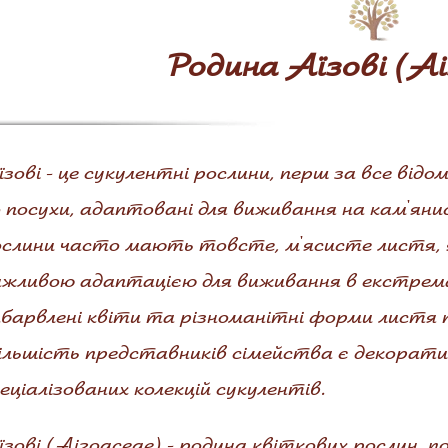
Родина Аїзові (A
зові - це сукулентні рослини, перш за все від
 посухи, адаптовані для виживання на кам'яни
слини часто мають товсте, м'ясисте листя, я
ажливою адаптацією для виживання в екстрем
барвлені квіти та різноманітні форми листя 
ільшість представників сімейства є декорати
еціалізованих колекцій сукулентів.
зові (Aizoaceae) - родина квіткових рослин, п