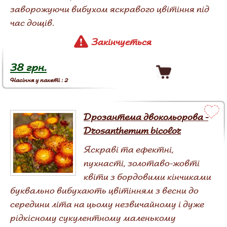
заворожуючи вибухом яскравого цвітіння під
час дощів.
Закінчується
38 грн.
Насіння у пакеті : 2
Дрозантема двокольорова -
Drosanthemum bicolor
Яскраві та ефектні,
пухнасті, золотаво-жовті
квіти з бордовими кінчиками
буквально вибухають цвітінням з весни до
середини літа на цьому незвичайному і дуже
рідкісному сукулентному маленькому