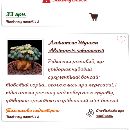
33 грн.
Насіння у пакеті : 2
Алоїнопсис Шунеса -
Aloinopsis schooneesii
Рідкісний різновид, що
утворює чудовий
сукулентний бонсай:
товстий корінь, оголюючись при пересадці, і
піднімаючи рослину над поверхнею грунту,
утворює зрештою незрівнянний міні-бонсай.
Тимчасово недоступно
Сповістити про
наявність
Насіння у пакеті : 2