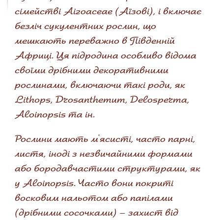
сімействі Aizoaceae (Аїзові), і включає
безліч сукулентних рослин, що
мешкають переважно в Південній
Африці. Ця підродина особливо відома
своїми дрібними декоративними
рослинами, включаючи такі роди, як
Lithops, Drosanthemum, Delosperma,
Aloinopsis та ін.
Рослини мають м'ясисті, часто парні,
листя, іноді з незвичайними формами
або бородавчастими структурами, як
у Aloinopsis. Часто вони покриті
восковим нальотом або папілами
(дрібними сосочками) – захист від