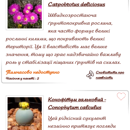
Carpobrotus deliciosus
Швидкозростаюча
ґрунтопокривна рослина,
яка часто формує великі
рослинні килими, що покривають великі
території. Ця її властивість має велике
значення, тому що грає надзвичайно важливу
роль у стабілізації піщаних ґрунтів на схилах.
Тимчасово недоступно
Сповістити про
наявність
Насіння у пакеті : 2
Конофітум гальковий -
Conophytum calculus
Цей рідкісний сукулент
незмінно притягує погляди