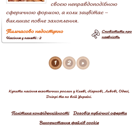
своєю неправдоподібною
сферичною формою, а коли зацвітає –
викликає повне захоплення.
Тимчасово недоступно
Сповістити про
наявність
Насіння у пакеті : 2
1
2
»
Купити насіння екзотичних рослин у Києві, Харкові, Львові, Одесі,
Дніпрі та по всій Україні.
Політика конфіденційності
Договір публічної оферти
Використання файлів cookie