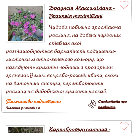
Браунсія Максиміліана -
Braunsia maximiliani
Чудова повільно зростаюча
рослина, на довгих червоних
стеблах якої
розташовуються бархатисті подушечки-
листочки м'ятно-зеленого кольору, що
нагадують крихітні човники з прозорими
гранями. Великі яскраво-рожеві квіти, схожі
на витончені айстри, перетворюють
рослину на дивовижної красоти каскад.
Тимчасово недоступно
Сповістити про
наявність
Насіння у пакеті : 2
Карпобротус смачний -