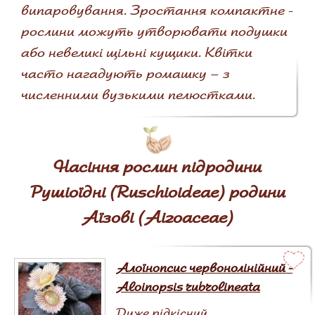
випаровування. Зростання компактне -
рослини можуть утворювати подушки
або невеликі щільні кущики. Квітки
часто нагадують ромашку – з
численними вузькими пелюстками.
Насіння рослин підродини
Рушіоїдні (Ruschioideae) родини
Аїзові (Aizoaceae)
Алоїнопсис червонолінійний -
Aloinopsis rubrolineata
Дуже рідкісний