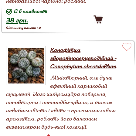
невибагливої ​​чарівної рослини.
Є в наявності
38 грн.
Насіння у пакеті : 2
Конофітум
зворотносерцеподібний -
Conophytum obcordellum
Мініатюрний, але дуже
ефектний карликовий
сукулент. Його хитромудра поверхня,
неповторна і непередбачувана, а також
невибагливість і квіти з приголомшливим
ароматом, роблять його бажаним
екземпляром будь-якої колекції.