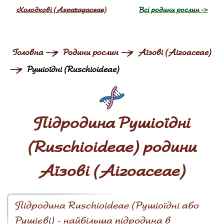
Холодкові (Asparagaceae)
Всі родини рослин ->
Головна
Родини рослин
Аїзові (Aizoaceae)
Рушіоїдні (Ruschioideae)
Підродина Рушіоїдні
(Ruschioideae) родини
Аїзові (Aizoaceae)
Підродина Ruschioideae (Рушіоїдні або
Рушієві) - найбільша підродина в