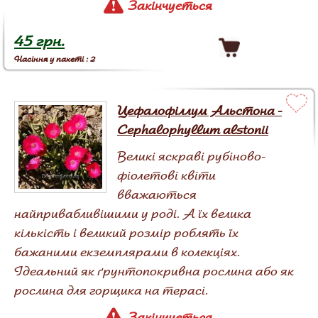
Закінчується
45 грн.
Насіння у пакеті : 2
Цефалофіллум Альстона -
Cephalophyllum alstonii
Великі яскраві рубіново-
фіолетові квіти
вважаються
найпривабливішими у роді. А їх велика
кількість і великий розмір роблять їх
бажаними екземплярами в колекціях.
Ідеальний як ґрунтопокривна рослина або як
рослина для горщика на терасі.
Закінчується