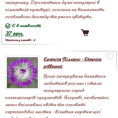
чагарнику. Дрозантеми дуже популярні в
кімнатній культурі, оскільки не вимагають
особливого догляду та рясно цвітуть.
Є в наявності
37 грн.
Насіння у пакеті : 2
Ерепсія Пілланс - Erepsia
pillansii
Вона зачарувала багатьох
любителів рослин і стала
популярною серед
колекціонерів сукулентів. Яскраві, незвичайні,
легко впізнавані квіти та соковиті
серпоподібні листки - візитна картка цієї