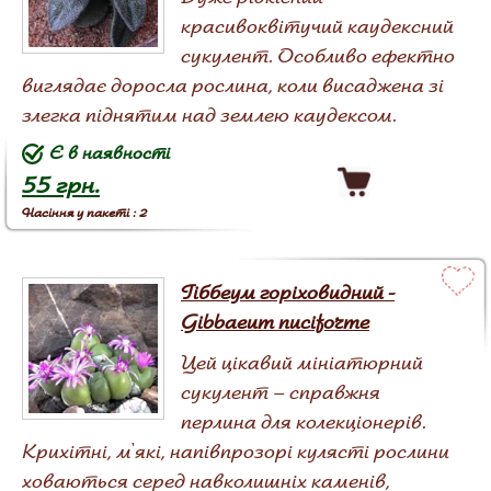
красивоквітучий каудексний
сукулент. Особливо ефектно
виглядає доросла рослина, коли висаджена зі
злегка піднятим над землею каудексом.
Є в наявності
55 грн.
Насіння у пакеті : 2
Гіббеум горіховидний -
Gibbaeum nuciforme
Цей цікавий мініатюрний
сукулент – справжня
перлина для колекціонерів.
Крихітні, м'які, напівпрозорі кулясті рослини
ховаються серед навколишніх каменів,