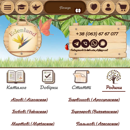
+38 (063) 67 67 077
Telegram
Viber
WhatsApp
Signal
Каталог
Добірки
Статті
Родини
Аїзові (Aizoaceae)
Барвінкові (Apocynaceae)
Бобові (Fabaceae)
Бурзерові (Burseraceae)
Миртові (Myrtaceae)
Пальмові (Arecaceae)