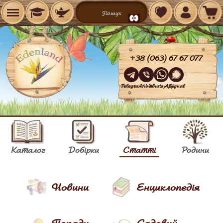
+38 (063) 67 67 077
Telegram
Viber
WhatsApp
Signal
Каталог
Добірки
Статті
Родини
Новини
Енциклопедія
Поради
Садовий