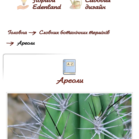
Edenland
дизайн
Головна
Словник ботанічних термінів
Ареоли
Ареоли