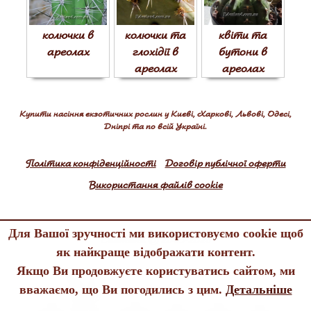
колючки в
колючки та
квіти та
ареолах
глохідії в
бутони в
ареолах
ареолах
Купити насіння екзотичних рослин у Києві, Харкові, Львові, Одесі,
Дніпрі та по всій Україні.
Політика конфіденційності
Договір публічної оферти
Використання файлів cookie
Для Вашої зручності ми використовуємо cookie щоб
Edenland © 2005-2026
як найкраще відображати контент.
All rights reserved
Якщо Ви продовжуєте користуватись сайтом, ми
вважаємо, що Ви погодились з цим.
Детальніше