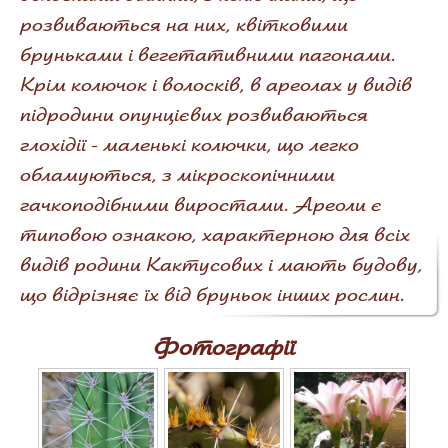
розвиваються на них, квітковими
бруньками і вегетативними пагонами.
Крім колючок і волосків, в ареолах у видів
підродини опунцієвих розвиваються
глохідії - маленькі колючки, що легко
обламуються, з мікроскопічними
гачкоподібними виростами. Ареоли є
типовою ознакою, характерною для всіх
видів родини Кактусових і мають будову,
що відрізняє їх від бруньок інших рослин.
Фотографії