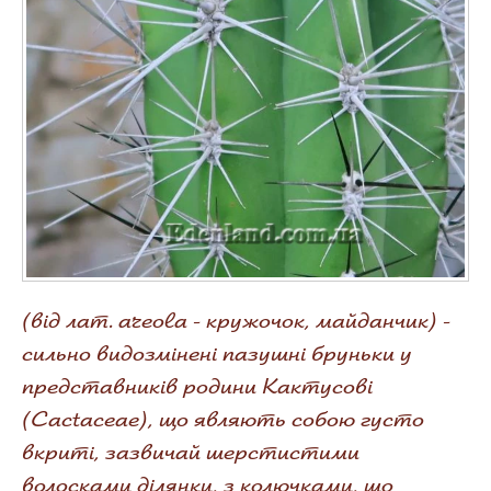
(від лат. areola - кружочок, майданчик) -
сильно видозмінені пазушні бруньки у
представників родини Кактусові
(Cactaceae), що являють собою густо
вкриті, зазвичай шерстистими
волосками ділянки, з колючками, що