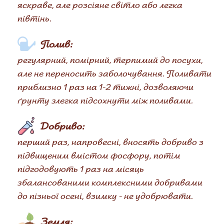
яскраве, але розсіяне світло або легка
півтінь.
Полив:
регулярний, помірний, терпимий до посухи,
але не переносить заболочування. Поливати
приблизно 1 раз на 1-2 тижні, дозволяючи
ґрунту злегка підсохнути між поливами.
Добриво:
перший раз, напровесні, вносять добриво з
підвищеним вмістом фосфору, потім
підгодовують 1 раз на місяць
збалансованими комплексними добривами
до пізньої осені, взимку - не удобрювати.
Земля: