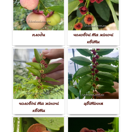
плоди
чоловічі та жіночі
квіти
чоловічі та жіночі
цвітіння
квіти