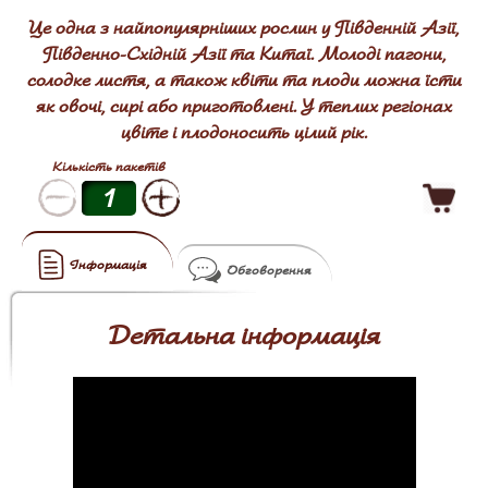
Це одна з найпопулярніших рослин у Південній Азії,
Південно-Східній Азії та Китаї. Молоді пагони,
солодке листя, а також квіти та плоди можна їсти
як овочі, сирі або приготовлені. У теплих регіонах
цвіте і плодоносить цілий рік.
Кількість пакетів
Інформація
Обговорення
Детальна інформація