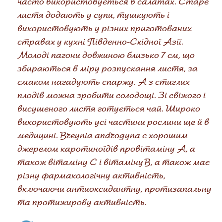
часто використовується в салатах. Старе
листя додають у супи, тушкують і
використовують у різних приготованих
стравах у кухні Південно-Східної Азії.
Молоді пагони довжиною близько 7 см, що
збираються в міру розпускання листя, за
смаком нагадують спаржу. А з стиглих
плодів можна зробити солодощі. Зі свіжого і
висушеного листя готується чай. Широко
використовують усі частини рослини ще й в
медицині. Breynia androgyna є хорошим
джерелом каротиноїдів провітаміну А, а
також вітаміну С і вітаміну В, а також має
різну фармакологічну активність,
включаючи антиоксидантну, протизапальну
та протижирову активність.