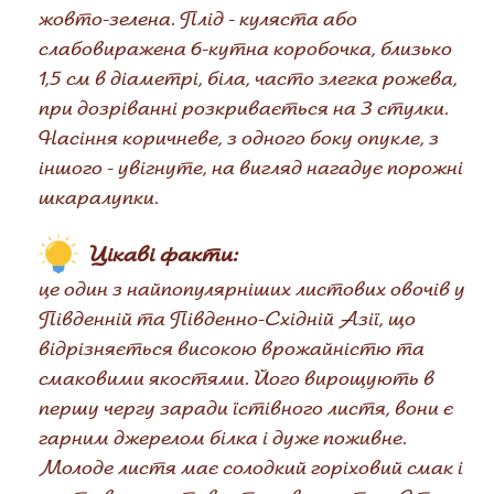
жовто-зелена. Плід - куляста або
слабовиражена 6-кутна коробочка, близько
1,5 см в діаметрі, біла, часто злегка рожева,
при дозріванні розкривається на 3 стулки.
Насіння коричневе, з одного боку опукле, з
іншого - увігнуте, на вигляд нагадує порожні
шкаралупки.
Цікаві факти:
це один з найпопулярніших листових овочів у
Південній та Південно-Східній Азії, що
відрізняється високою врожайністю та
смаковими якостями. Його вирощують в
першу чергу заради їстівного листя, вони є
гарним джерелом білка і дуже поживне.
Молоде листя має солодкий горіховий смак і