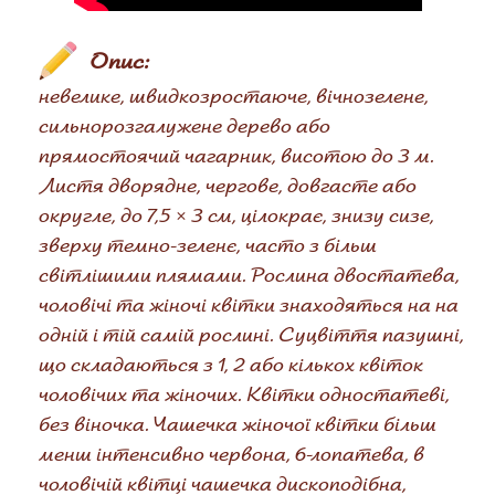
Опис:
невелике, швидкозростаюче, вічнозелене,
сильнорозгалужене дерево або
прямостоячий чагарник, висотою до 3 м.
Листя дворядне, чергове, довгасте або
округле, до 7,5 × 3 см, цілокрає, знизу сизе,
зверху темно-зеленє, часто з більш
світлішими плямами. Рослина двостатева,
чоловічі та жіночі квітки знаходяться на на
одній і тій самій рослині. Суцвіття пазушні,
що складаються з 1, 2 або кількох квіток
чоловічих та жіночих. Квітки одностатеві,
без віночка. Чашечка жіночої квітки більш
менш інтенсивно червона, 6-лопатева, в
чоловічій квітці чашечка дископодібна,