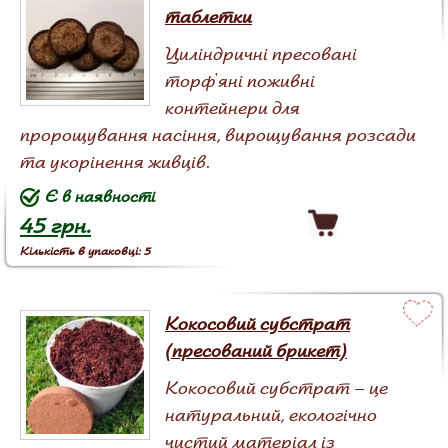
таблетки
Циліндричні пресовані
торф'яні поживні
контейнери для
пророщування насіння, вирощування розсади
та укорінення живців.
Є в наявності
45 грн.
Кількість в упаковці: 5
Кокосовий субстрат
(пресований брикет)
Кокосовий субстрат – це
натуральний, екологічно
чистий матеріал із