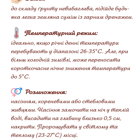
до складу ґрунту невибаглива, підійде будь-
яка легка земляна суміш із гарним дренажем.
Температурний режим:
ідеально, якщо річні денні температури
перебувають у діапазоні 26-35°C. Але, при
більш холодній зимівлі, може переносити
короткочасне нічне зниження температури
до 5°С.
Розмноження:
насінням, кореневими або стебловими
живцями. Насіння замочити на ніч у теплій
воді, висадити на глибину близько 0,5 см,
накрити. Пророщувати у світлому та
теплому (23-27°С) місці.