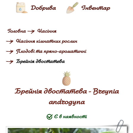
Добрива
Інвентар
Головна
Насіння
Насіння кімнатних рослин
Плодові та пряно-ароматичні
Брейнія двостатева
Брейнія двостатева - Breynia
androgyna
Є в наявності