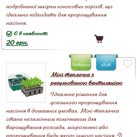
подрібненої шкірки кокосових горіхів, що
ідеально підходить для пророщування
насіння.
Є в наявності
20 грн.
Новинка
Хіт
Міні-тепличка з
регульованою вентиляцією
Ідеальне рішення для
успішного пророщування
насіння в домашніх умовах. Міні-тепличка
стане незамінним помічником для
вирощування розсади, мікрозелені або
пророщування будь-якого іншого насіння. Її