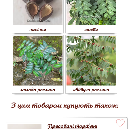
насіння
листя
молода рослина
квітуча рослина
З цим товаром купують також:
Пресовані торф'яні