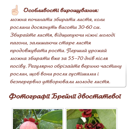
Особливості вирощування:
можна починати збирати листя, коли
рослини досягнуть висоти 30-60 см.
Збирайте листя, відщипуючи ніжні молоді
пагони, залишаючи старе листя
продовжувати рости. Перший урожай
можна збирати вже за 55–70 днів після
посіву. Регулярно обрізайте верхню частину
рослин, щоб вони росли густішими і
безперервно утворювали молоде листя.
Фотографії Брейнії двостатевої