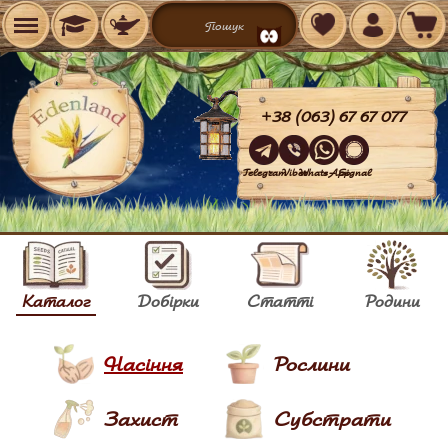
+38 (063) 67 67 077
Telegram
Viber
WhatsApp
Signal
Каталог
Добірки
Статті
Родини
Насіння
Рослини
Захист
Субстрати