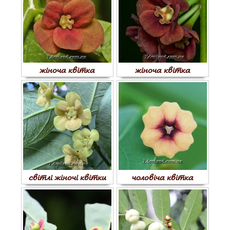
жіноча квітка
жіноча квітка
світлі жіночі квітки
чоловіча квітка