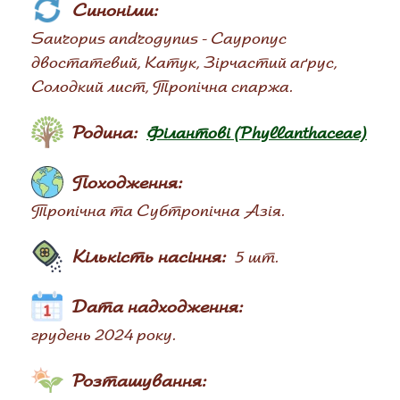
Синоніми:
Sauropus androgynus - Сауропус
двостатевий, Катук, Зірчастий аґрус,
Солодкий лист, Тропічна спаржа.
Родина:
Філантові (Phyllanthaceae)
Походження:
Тропічна та Субтропічна Азія.
Кількість насіння:
5 шт.
Дата надходження:
грудень 2024 року.
Розташування: