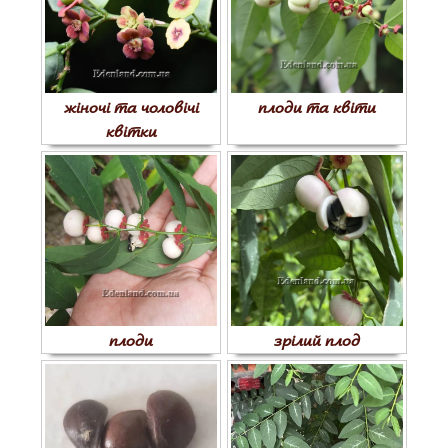
жіночі та чоловічі
плоди та квіти
квітки
плоди
зрілий плод