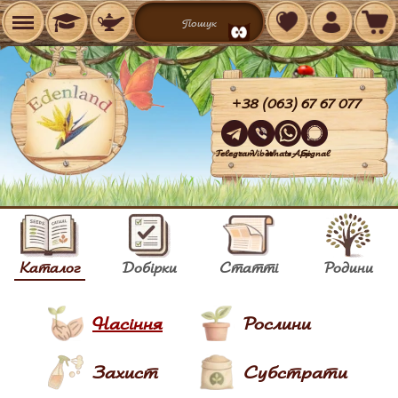
+38 (063) 67 67 077
Telegram
Viber
WhatsApp
Signal
Каталог
Добірки
Статті
Родини
Насіння
Рослини
Захист
Субстрати