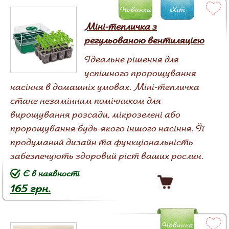
Новинка
Хіт
Міні-тепличка з
регульованою вентиляцією
Ідеальне рішення для
успішного пророщування
насіння в домашніх умовах. Міні-тепличка
стане незамінним помічником для
вирощування розсади, мікрозелені або
пророщування будь-якого іншого насіння. Її
продуманий дизайн та функціональність
забезпечують здоровий ріст ваших рослин.
Є в наявності
165 грн.
Новинка