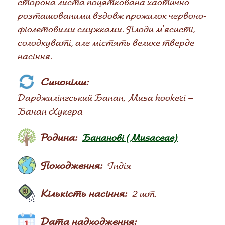
сторона листа поцяткована хаотично
розташованими вздовж прожилок червоно-
фіолетовими смужками. Плоди м'ясисті,
солодкуваті, але містять велике тверде
насіння.
Синоніми:
Дарджилінгський Банан, Musa hookeri –
Банан Хукера
Родина:
Бананові (Musaceae)
Походження:
Індія
Кількість насіння:
2 шт.
Дата надходження: