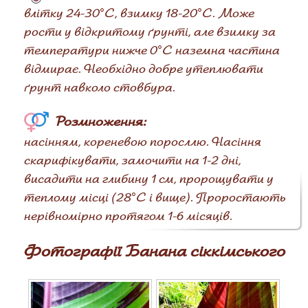
влітку 24-30°C, взимку 18-20°C. Може
рости у відкритому ґрунті, але взимку за
температури нижче 0°C наземна частина
відмирає. Необхідно добре утеплювати
ґрунт навколо стовбура.
Розмноження:
насінням, кореневою поросллю. Насіння
скарифікувати, замочити на 1-2 дні,
висадити на глибину 1 см, пророщувати у
теплому місці (28°C і вище). Проростають
нерівномірно протягом 1-6 місяців.
Фотографії Банана сіккімського