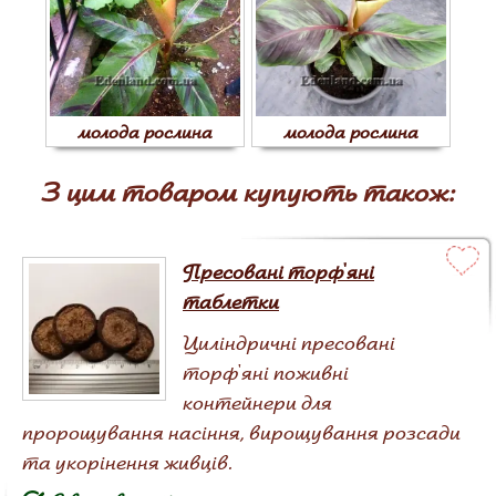
молода рослина
молода рослина
З цим товаром купують також:
Пресовані торф'яні
таблетки
Циліндричні пресовані
торф'яні поживні
контейнери для
пророщування насіння, вирощування розсади
та укорінення живців.