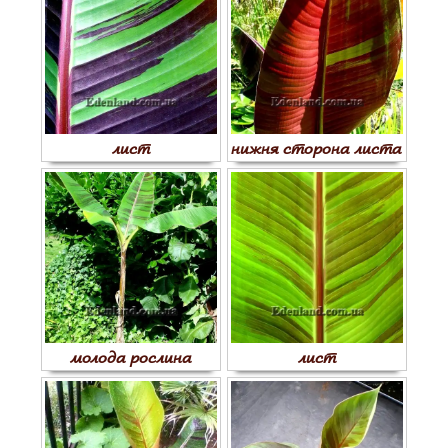
лист
нижня сторона листа
молода рослина
лист