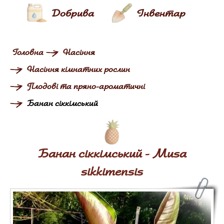
Добрива
Інвентар
Головна
Насіння
Насіння кімнатних рослин
Плодові та пряно-ароматичні
Банан сіккімський
Банан сіккімський - Musa
sikkimensis