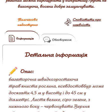
регіонах можна вирощувати у відкритому ґрунті не
викопуючи, восени добре замульчувати.
Тимчасово
Сповістити про
недоступно
наявність
Інформація
Обговорення
Детальна інформація
Опис:
багаторічна швидкозростаюча
трав'яниста рослина, псевдостовбур може
досягати 4,5 м у висоту і до 45 см у
діаметрі. Листя велике, сіро-зелене, з
нижнього боку – червонувате. Верхня