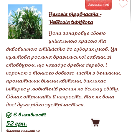
Ексклюзив
Велозія трубчаста -
Vellozia tubiflora
Вона зачаровує своєю
унікальною красою та
дивовижною стійкістю до суворих умов. Ця
культова рослина бразильської савани, зі
стовбуром, що нагадує древнє дерево, і
короною з тонкого довгого листя з великими,
ароматними білими квітами, викликає
інтерес у любителів рослин по всьому світу.
Однак отримати її непросто, так як вона
досі дуже рідко зустрічається.
Є в наявності
52 грн.
Насіння у пакеті : 2