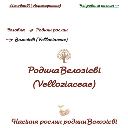
Холодкові (Asparagaceae)
Всі родини рослин ->
Головна
Родини рослин
Велозієві (Velloziaceae)
Родина Велозієві
(Velloziaceae)
Насіння рослин родини Велозієві