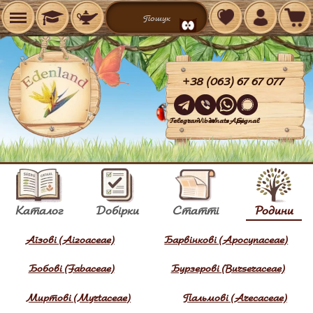
+38 (063) 67 67 077
Telegram
Viber
WhatsApp
Signal
Каталог
Добірки
Статті
Родини
Аїзові (Aizoaceae)
Барвінкові (Apocynaceae)
Бобові (Fabaceae)
Бурзерові (Burseraceae)
Миртові (Myrtaceae)
Пальмові (Arecaceae)