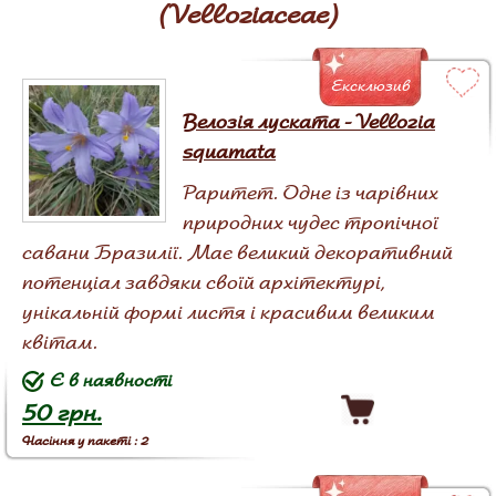
(Velloziaceae)
Ексклюзив
Велозія луската - Vellozia
squamata
Раритет. Одне із чарівних
природних чудес тропічної
савани Бразилії. Має великий декоративний
потенціал завдяки своїй архітектурі,
унікальній формі листя і красивим великим
квітам.
Є в наявності
50 грн.
Насіння у пакеті : 2