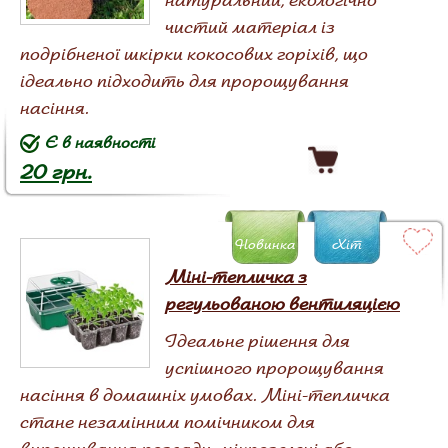
чистий матеріал із
подрібненої шкірки кокосових горіхів, що
ідеально підходить для пророщування
насіння.
Є в наявності
20 грн.
Новинка
Хіт
Міні-тепличка з
регульованою вентиляцією
Ідеальне рішення для
успішного пророщування
насіння в домашніх умовах. Міні-тепличка
стане незамінним помічником для