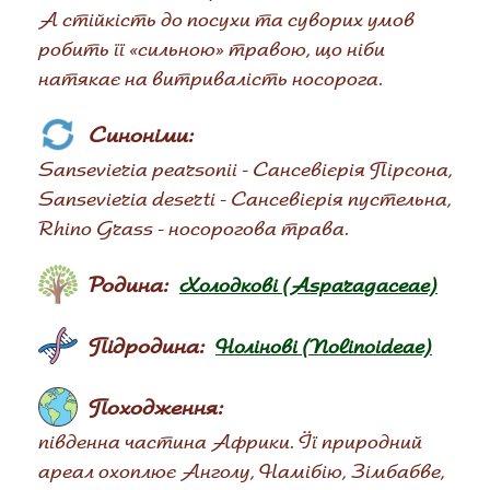
А стійкість до посухи та суворих умов
робить її «сильною» травою, що ніби
натякає на витривалість носорога.
Синоніми:
Sansevieria pearsonii - Сансевієрія Пірсона,
Sansevieria deserti - Сансевієрія пустельна,
Rhino Grass - носорогова трава.
Родина:
Холодкові (Asparagaceae)
Підродина:
Нолінові (Nolinoideae)
Походження:
південна частина Африки. Її природний
ареал охоплює Анголу, Намібію, Зімбабве,