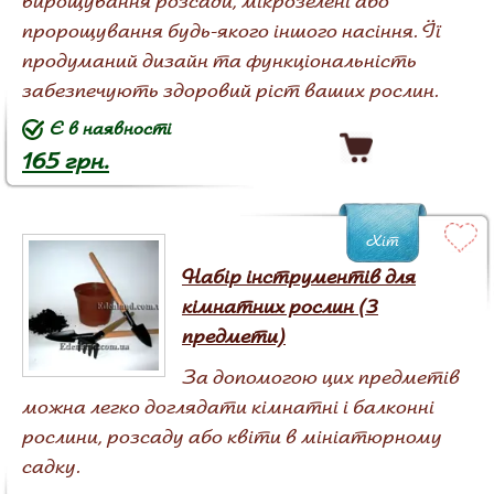
вирощування розсади, мікрозелені або
пророщування будь-якого іншого насіння. Її
продуманий дизайн та функціональність
забезпечують здоровий ріст ваших рослин.
Є в наявності
165 грн.
Хіт
Набір інструментів для
кімнатних рослин (3
предмети)
За допомогою цих предметів
можна легко доглядати кімнатні і балконні
рослини, розсаду або квіти в мініатюрному
садку.