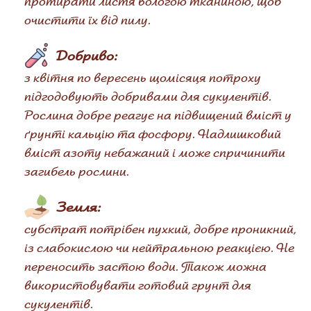
протирати листя вологою тканиною, щоб
очистити їх від пилу.
Добриво:
з квітня по вересень щомісяця потроху
підгодовують добривами для сукулентів.
Рослина добре реагує на підвищений вміст у
ґрунті кальцію та фосфору. Надлишковий
вміст азоту небажаний і може спричинити
загибель рослини.
Земля:
субстрат потрібен пухкий, добре проникний,
із слабокислою чи нейтральною реакцією. Не
переносить застою води. Також можна
використовувати готовий грунт для
сукулентів.