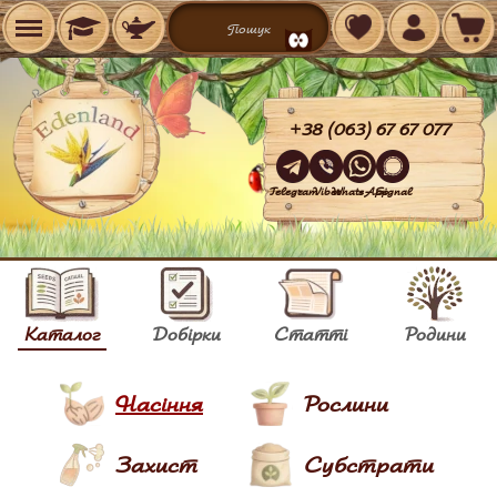
+38 (063) 67 67 077
Telegram
Viber
WhatsApp
Signal
Каталог
Добірки
Статті
Родини
Насіння
Рослини
Захист
Субстрати