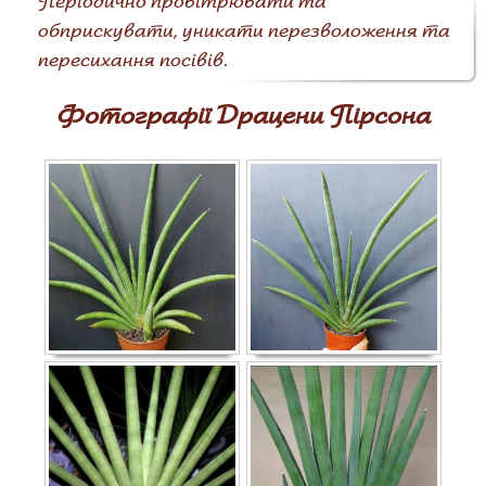
Періодично провітрювати та
обприскувати, уникати перезволоження та
пересихання посівів.
Фотографії Драцени Пірсона