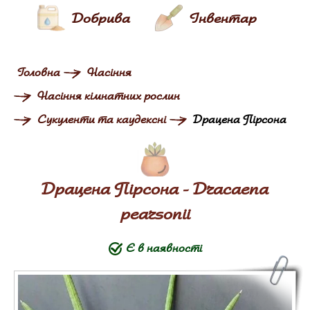
Добрива
Інвентар
Головна
Насіння
Насіння кімнатних рослин
Сукуленти та каудексні
Драцена Пірсона
Драцена Пірсона - Dracaena
pearsonii
Є в наявності