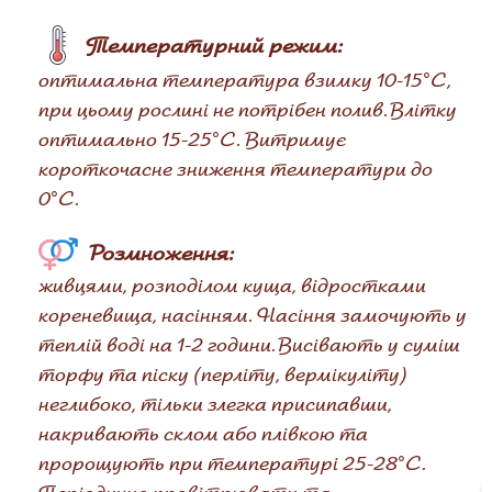
Температурний режим:
оптимальна температура взимку 10-15°C,
при цьому рослині не потрібен полив. Влітку
оптимально 15-25°C. Витримує
короткочасне зниження температури до
0°C.
Розмноження:
живцями, розподілом куща, відростками
кореневища, насінням. Насіння замочують у
теплій воді на 1-2 години. Висівають у суміш
торфу та піску (перліту, вермікуліту)
неглибоко, тільки злегка присипавши,
накривають склом або плівкою та
пророщують при температурі 25-28°С.