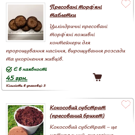
Пресовані торф'яні
таблетки
Циліндричні пресовані
торф'яні поживні
контейнери для
пророщування насіння, вирощування розсади
та укорінення живців.
Є в наявності
45 грн.
Кількість в упаковці: 5
Кокосовий субстрат
(пресований брикет)
Кокосовий субстрат – це
натуральний, екологічно