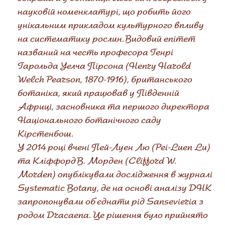
науковій номенклатурі, що робить його
унікальним прикладом культурного впливу
на систематику рослин. Видовий епітет
названий на честь професора Генрі
Гарольда Уелча Пірсона (Henry Harold
Welch Pearson, 1870-1916), британського
ботаніка, який працював у Південній
Африці, засновника та першого директора
Національного ботанічного саду
Кірстенбош.
У 2014 році вчені Пей-Луен Лю (Pei-Luen Lu)
та Кліффорд В. Морден (Clifford W.
Morden) опублікували дослідження в журналі
Systematic Botany, де на основі аналізу ДНК
запропонували об'єднати рід Sansevieria з
родом Dracaena. Це рішення було прийнято