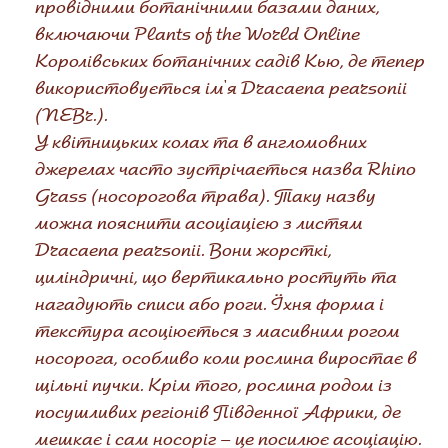
провідними ботанічними базами даних,
включаючи Plants of the World Online
Королівських ботанічних садів Кью, де тепер
використовується ім'я Dracaena pearsonii
(NEBr.).
У квітницьких колах та в англомовних
джерелах часто зустрічається назва Rhino
Grass (носорогова трава). Таку назву
можна пояснити асоціацією з листям
Dracaena pearsonii. Вони жорсткі,
циліндричні, що вертикально ростуть та
нагадують списи або роги. Їхня форма і
текстура асоціюється з масивним рогом
носорога, особливо коли рослина виростає в
щільні пучки. Крім того, рослина родом із
посушливих регіонів Південної Африки, де
мешкає і сам носоріг – це посилює асоціацію.