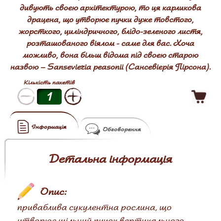
дивують своєю архітектурою, то ця карликова
драцена, що утворює пучки дуже товстого,
жорсткого, циліндричного, блідо-зеленого листя,
розташованого віялом - саме для вас. Хоча
можливо, вона більш відома під своєю старою
назвою – Sansevieria peasonii (Сансевієрія Пірсона).
Кількість пакетів
Інформація
Обговорення
Детальна інформація
Опис:
приваблива сукулентна рослина, що
утворює щільний пучок вертикального