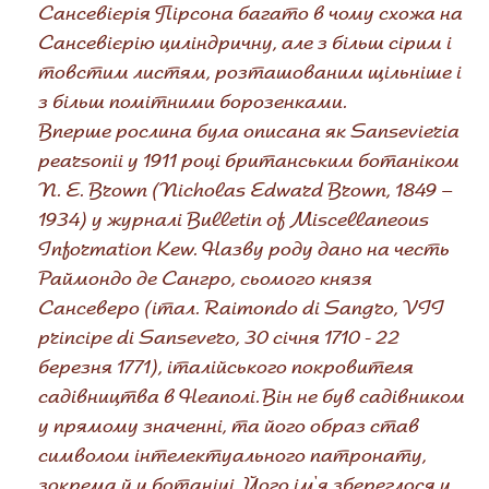
Сансевієрія Пірсона багато в чому схожа на
Сансевієрію циліндричну, але з більш сірим і
товстим листям, розташованим щільніше і
з більш помітними борозенками.
Вперше рослина була описана як Sansevieria
pearsonii у 1911 році британським ботаніком
N. E. Brown (Nicholas Edward Brown, 1849 –
1934) у журналі Bulletin of Miscellaneous
Information Kew. Назву роду дано на честь
Раймондо де Сангро, сьомого князя
Сансеверо (італ. Raimondo di Sangro, VII
principe di Sansevero, 30 січня 1710 - 22
березня 1771), італійського покровителя
садівництва в Неаполі. Він не був садівником
у прямому значенні, та його образ став
символом інтелектуального патронату,
зокрема й у ботаніці. Його ім'я збереглося у