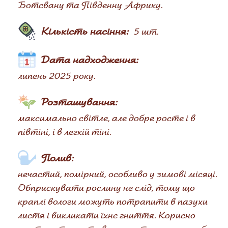
Ботсвану та Південну Африку.
Кількість насіння:
5 шт.
Дата надходження:
липень 2025 року.
Розташування:
максимально світле, але добре росте і в
півтіні, і в легкій тіні.
Полив:
нечастий, помірний, особливо у зимові місяці.
Обприскувати рослину не слід, тому що
краплі вологи можуть потрапити в пазухи
листя і викликати їхнє гниття. Корисно