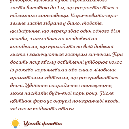
листя висотою до 1 м, що розростається з
підземного кореневища. Коричневато-сіро-
зелене листя зібране у віяло, товсте,
циліндричне, що перекриває один одного біля
основи, з неглибокими поздовжніми
канавками, що проходять по всій довжині
листа і закінчуються гострим кінчиком. При
досить яскравому освітленні утворює колос
із рожево-коричневими або синьо-ліловими
ароматними квітками, що розкриваються
вночі. Цвітіння спорадичне і нерегулярне,
може настати будь-якої пори року. Після
цвітіння формує округлі помаранчеві ягоди,
які охоче поїдають птахи.
Цікаві факти: