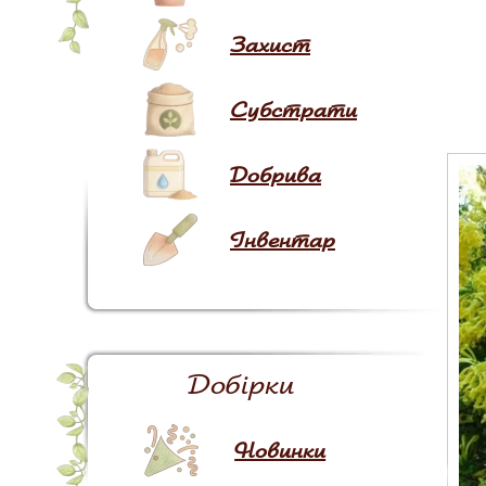
Захист
Субстрати
Добрива
Інвентар
Добірки
Новинки