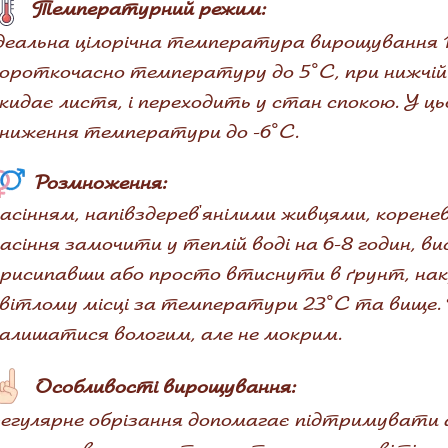
Температурний режим:
деальна цілорічна температура вирощування 
ороткочасно температуру до 5°С, при нижчій
кидає листя, і переходить у стан спокою. У 
ниження температури до -6°С.
Розмноження:
асінням, напівздерев'янілими живцями, корене
асіння замочити у теплій воді на 6-8 годин, в
рисипавши або просто втиснути в ґрунт, н
вітлому місці за температури 23°С та вище. 
алишатися вологим, але не мокрим.
Особливості вирощування:
егулярне обрізання допомагає підтримувати