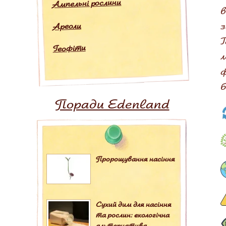
Ампельні рослини
в
з
Ареоли
T
Геофіти
м
ф
б
Поради Edenland
Пророщування насіння
Сухий дим для насіння
та рослин: екологічна
альтернатива