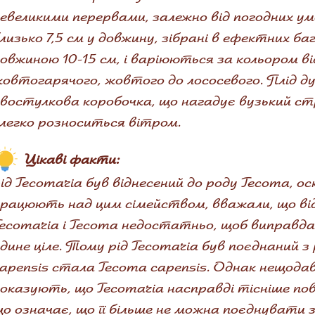
евеликими перервами, залежно від погодних ум
лизько 7,5 см у довжину, зібрані в ефектних 
овжиною 10-15 см, і варіюються за кольором ві
овтогарячого, жовтого до лососевого. Плід ду
востулкова коробочка, що нагадує вузький ст
 легко розноситься вітром.
Цікаві факти:
ід Tecomaria був віднесений до роду Tecoma, оск
рацюють над цим сімейством, вважали, що ві
ecomaria і Tecoma недостатньо, щоб виправдати 
дине ціле. Тому рід Tecomaria був поєднаний 
apensis стала Tecoma capensis. Однак нещодав
оказують, що Tecomaria насправді тісніше пов'
о означає, що її більше не можна поєднувати з 