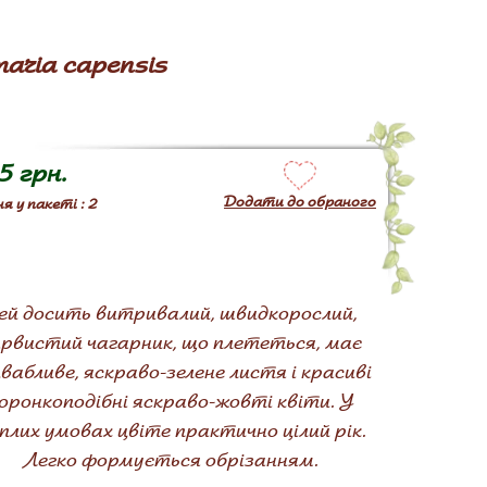
aria capensis
5 грн.
Додати до обраного
я у пакеті : 2
ей досить витривалий, швидкорослий,
рвистий чагарник, що плететься, має
вабливе, яскраво-зелене листя і красиві
оронкоподібні яскраво-жовті квіти. У
плих умовах цвіте практично цілий рік.
Легко формується обрізанням.