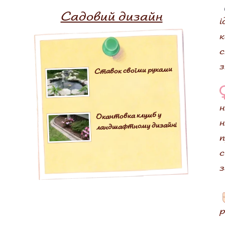
Садовий дизайн
і
к
с
з
Ставок своїми руками
н
Окантовка клумб у
н
ландшафтному дизайні
п
с
з
р