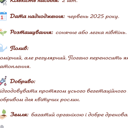
Кількість насіння:
2 шт.
Дата надходження:
червень 2025 року.
Розташування:
сонячне або легка півтінь.
Полив:
омірний, але регулярний. Погано переносить я
атоплення.
Добриво:
ідгодовувати протягом усього вегетаційного
обривом для квітучих рослин.
Земля:
багатий органікою і добре дренова