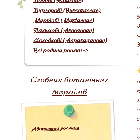
Бобові (Fabaceae)
н
Бурзерові (Burseraceae)
б
Миртові (Myrtaceae)
д
Пальмові (Arecaceae)
ж
Холодкові (Asparagaceae)
д
Всі родини рослин ->
і
Словник ботанічних
р
термінів
п
T
є
c
п
Аборигенні рослини
щ