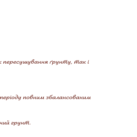
к пересушування ґрунту, так і
 періоду повним збалансованим
ний грунт.