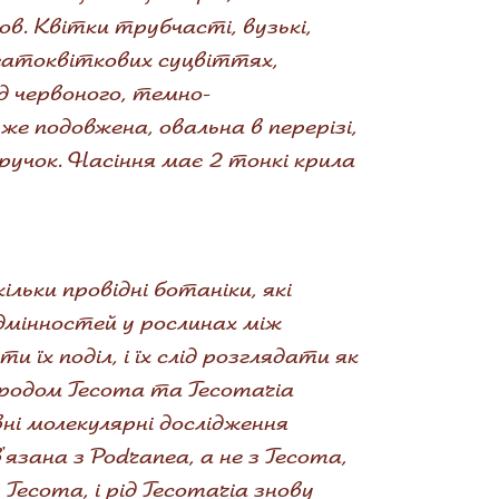
ов. Квітки трубчасті, вузькі,
багатоквіткових суцвіттях,
д червоного, темно-
же подовжена, овальна в перерізі,
ручок. Насіння має 2 тонкі крила
ільки провідні ботаніки, які
дмінностей у рослинах між
їх поділ, і їх слід розглядати як
з родом Tecoma та Tecomaria
ні молекулярні дослідження
язана з Podranea, а не з Tecoma,
Tecoma, і рід Tecomaria знову