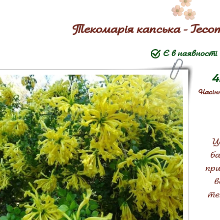
Текомарія капська - Tecom
Є в наявності
4
Насінн
Ц
ба
при
в
те