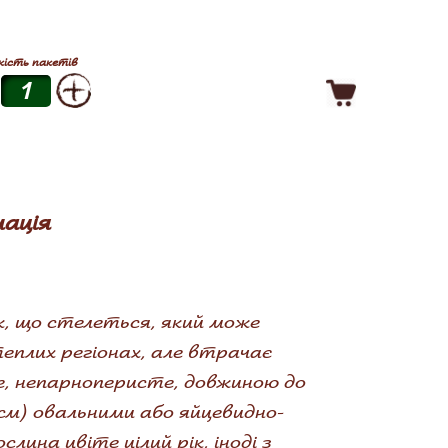
кість пакетів
ація
, що стелеться, який може
теплих регіонах, але втрачає
е, непарноперисте, довжиною до
5 см) овальними або яйцевидно-
ина цвіте цілий рік, іноді з