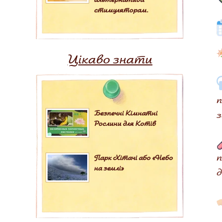
стимуляторам.
Цікаво знати
п
з
Безпечні Кімнатні
Рослини для Котів
п
Парк Хітачі або «Небо
на землі»
д