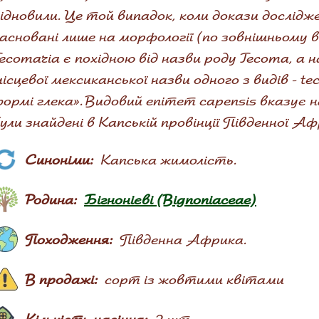
ідновили. Це той випадок, коли докази дослід
асновані лише на морфології (по зовнішньому 
ecomaria є похідною від назви роду Tecoma, а 
ісцевої мексиканської назви одного з видів - t
ормі глека». Видовий епітет capensis вказує 
ули знайдені в Капській провінції Південної Аф
Синоніми:
Капська жимолість.
Родина:
Бігнонієві (Bignoniaceae)
Походження:
Південна Африка.
В продажі:
сорт із жовтими квітами