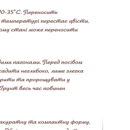
10-35°С. Переносить
 температурі перестає цвісти,
цьому стані може переносити
вими пагонами. Перед посівом
исадити неглибоко, лише злегка
акрити та пророщувати у
Грунт весь час повинен
 акуратну та компактну форму,