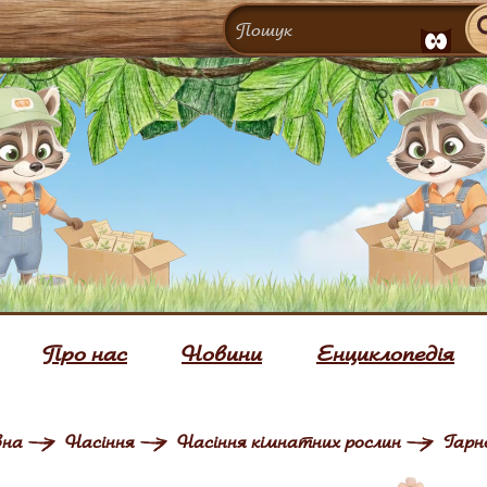
Про нас
Новини
Енциклопедія
вна
Насіння
Насіння кімнатних рослин
Гарн