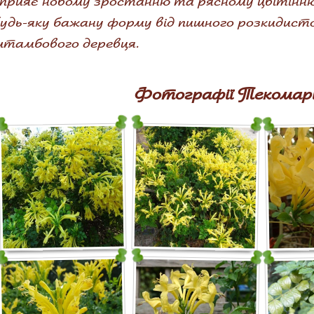
прияє новому зростанню та рясному цвітінн
удь-яку бажану форму від пишного розкидист
тамбового деревця.
Фотографії Текомарії