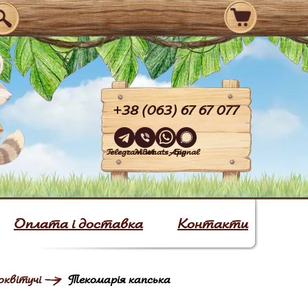
+38 (063) 67 67 077
Telegram
Viber
WhatsApp
Signal
Оплата і доставка
Контакти
оквітучі
Текомарія капська