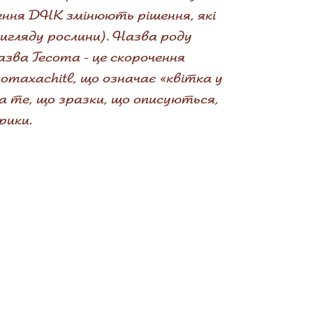
ження ДНК змінюють рішення, які
вигляду рослини). Назва роду
назва Tecoma - це скорочення
ecomaxachitl, що означає «квітка у
на те, що зразки, що описуються,
рики.