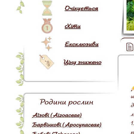
Очікується
Хіти
Ексклюзиви
Ціну знижено
ш
Родини рослин
д
л
Аїзові (Aizoaceae)
1
Барвінкові (Apocynaceae)
п