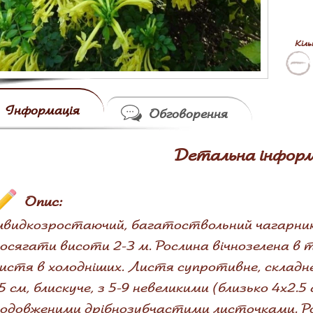
Кіль
Інформація
Обговорення
Детальна інформ
Опис:
видкозростаючий, багатоствольний чагарник
осягати висоти 2-3 м. Рослина вічнозелена в 
истя в холодніших. Листя супротивне, складн
5 см, блискуче, з 5-9 невеликими (близько 4х2.
одовженими дрібнозубчастими листочками. Росл