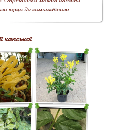
ю. Обрізанням можна надати
ого куща до компактного
 капської