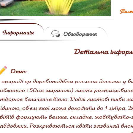
Тимч
Інформація
Обговорення
Детальна інформ
Опис:
 природі ця деревоподібна рослина досягає у в
овжиною і 50см шириною) листя розташоване д
творює величезне віяло. Довгі листові піхви 
ідиною, об'єм якої може доходити до 1 літра. 
вітів формують велике, складне, жовтувато-з
авдовжки. Розкриваються квіти зазвичай вно