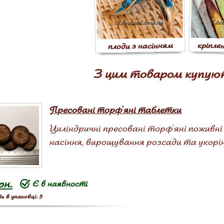
кріпле
плоди з насінням
З цим товаром купую
Пресовані торф'яні таблетки
Циліндричні пресовані торф'яні поживн
насіння, вирощування розсади та укорін
рн.
Є в наявності
ь в упаковці: 5