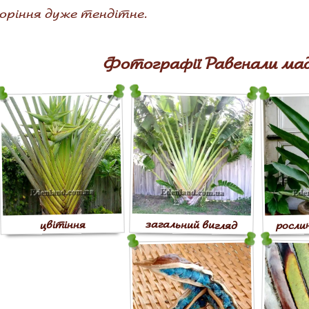
оріння дуже тендітне.
Фотографії Равенали мад
росли
загальний вигляд
цвітіння