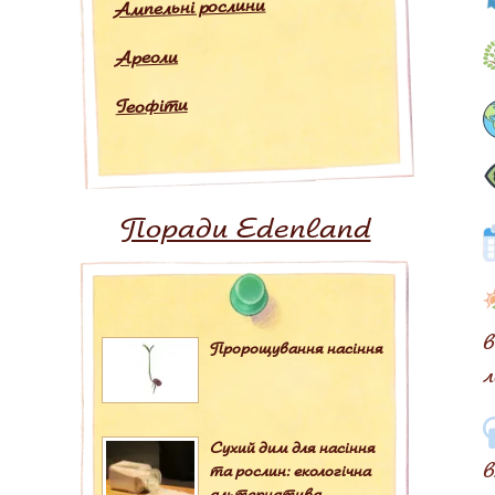
Ампельні рослини
Ареоли
Геофіти
Поради Edenland
в
Пророщування насіння
л
Сухий дим для насіння
в
та рослин: екологічна
альтернатива