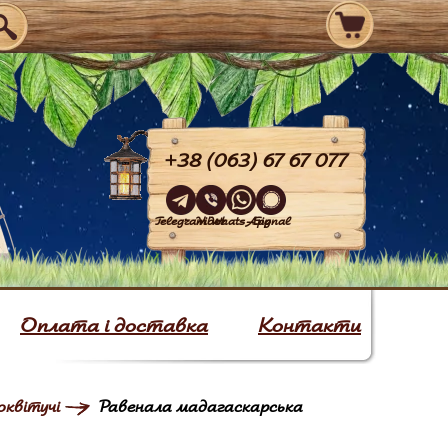
+38 (063) 67 67 077
Telegram
Viber
WhatsApp
Signal
Оплата і доставка
Контакти
оквітучі
Равенала мадагаскарська