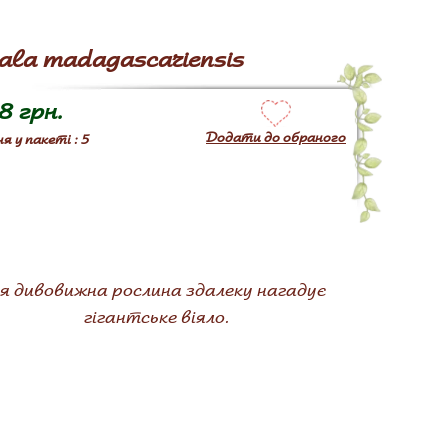
ala madagascariensis
8 грн.
Додати до обраного
я у пакеті : 5
я дивовижна рослина здалеку нагадує
гігантське віяло.