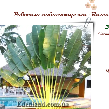
Равенала мадагаскарська - Raven
3
Насінн
Ц