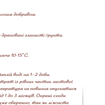
ексним добривом.
 дреновані глинисті ґрунти.
жче 10-15°С.
плій воді на 1–2 доби.
трат із рівних частин листової
емпература не повинна опускатися
 1 до 3 місяців. Окремі сходи
уже обережно, так як м'ясисте