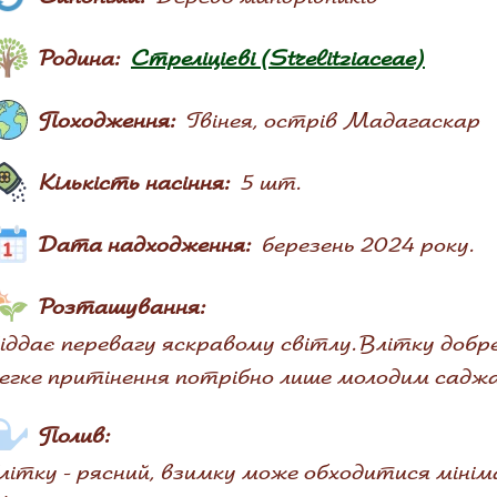
Родина:
Стреліцієві (Strelitziaceae)
Походження:
Гвінея, острів Мадагаскар
Кількість насіння:
5 шт.
Дата надходження:
березень 2024 року.
Розташування:
іддає перевагу яскравому світлу. Влітку добр
егке притінення потрібно лише молодим садж
Полив:
літку - рясний, взимку може обходитися мінім