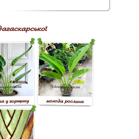
агаскарської
на у горщику
молода рослина