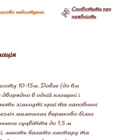
Сповістити про
асово недоступно
наявність
ація
исоту 10-15м. Довге (до 6м
ворядно в одній площині і
мають зімкнуті краї та наповнені
Безліч маленьких вершково-білих
елене суцвіття до 1,5 м
чі, мають багато нектару та