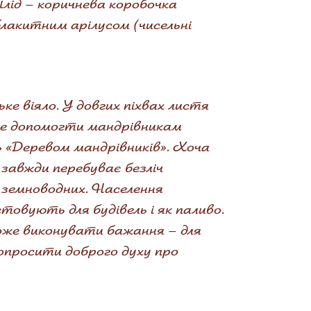
ід – коричнева коробочка
блакитним арілусом (чисельні
ке віяло. У довгих піхвах листя
же допомогти мандрівникам
 «Деревом мандрівників». Хоча
 завжди перебуває безліч
х земноводних. Населення
товують для будівель і як паливо.
може виконувати бажання – для
попросити доброго духу про