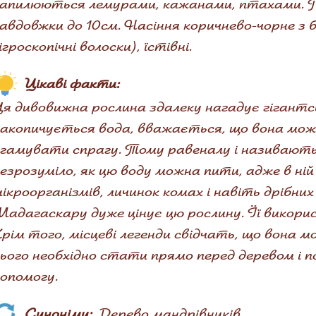
апилюються лемурами, кажанами, птахами. Пл
авдовжки до 10см. Насіння коричнево-чорне з 
ігроскопічні волоски), їстівні.
Цікаві факти:
я дивовижна рослина здалеку нагадує гігантсь
акопичується вода, вважається, що вона мо
гамувати спрагу. Тому равеналу і називають
езрозуміло, як цю воду можна пити, адже в ній
ікроорганізмів, личинок комах і навіть дрібни
адагаскару дуже цінує цю рослину. Її викорис
рім того, місцеві легенди свідчать, що вона 
ього необхідно стати прямо перед деревом і 
опомогу.
Синоніми:
Дерево мандрівників