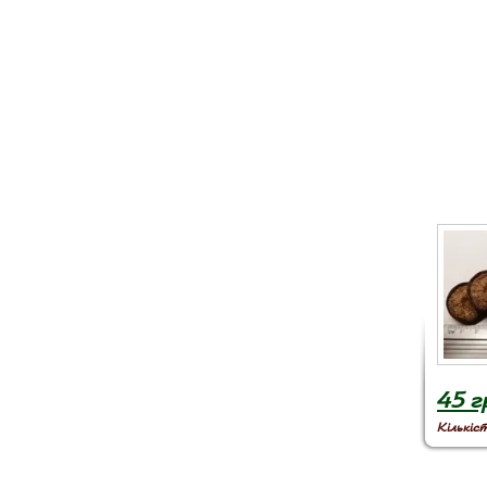
45 г
Кількіст