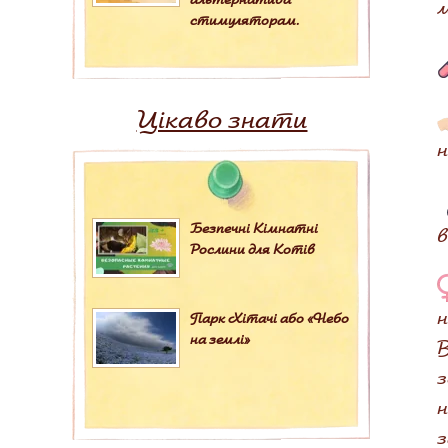
м
стимуляторам.
Цікаво знати
н
Безпечні Кімнатні
в
Рослини для Котів
н
Парк Хітачі або «Небо
на землі»
В
з
н
з