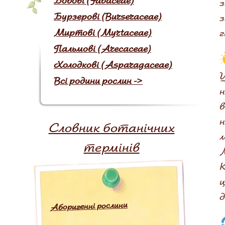
Бобові (Fabaceae)
з
Бурзерові (Burseraceae)
з
г
Миртові (Myrtaceae)
Пальмові (Arecaceae)
Холодкові (Asparagaceae)
Ц
Всі родини рослин ->
н
в
н
Словник ботанічних
м
термінів
М
К
ц
д
Аборигенні рослини