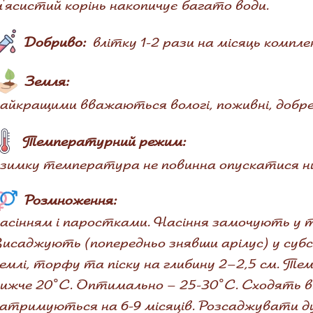
'ясистий корінь накопичує багато води.
Добриво:
влітку 1-2 рази на місяць компл
Земля:
айкращими вважаються вологі, поживні, добре
Температурний режим:
зимку температура не повинна опускатися ни
Розмноження:
асінням і паростками. Насіння замочують у те
исаджують (попередньо знявши арілус) у субс
емлі, торфу та піску на глибину 2–2,5 см. Т
ижче 20°С. Оптимально – 25-30°С. Сходять від
атримуються на 6-9 місяців. Розсаджувати д