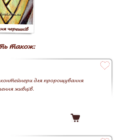
ння черешків
ть також:
і контейнери для пророщування
ення живців.