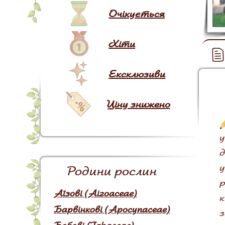
Очікується
Хіти
Ексклюзиви
Ціну знижено
у
д
у
Родини рослин
р
Аїзові (Aizoaceae)
к
Барвінкові (Apocynaceae)
з