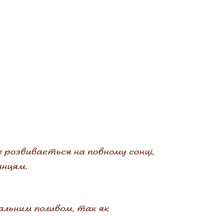
е розвивається на повному сонці,
анцям.
альним поливом, так як