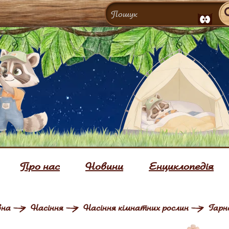
Про нас
Новини
Енциклопедія
вна
Насіння
Насіння кімнатних рослин
Гарн