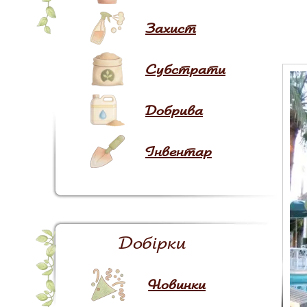
Захист
Субстрати
Добрива
Інвентар
Добірки
Новинки