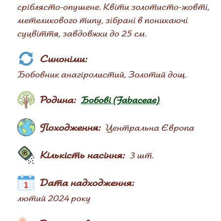
сріблясто-опушене. Квіти золотисто-жовті,
метеликового типу, зібрані в поникаючі
суцвіття, завдовжки до 25 см.
Синоніми:
Бобовник анагіролистий, Золотий дощ.
Родина:
Бобові (Fabaceae)
Походження:
Центральна Європа
Кількість насіння:
3 шт.
Дата надходження:
лютий 2024 року