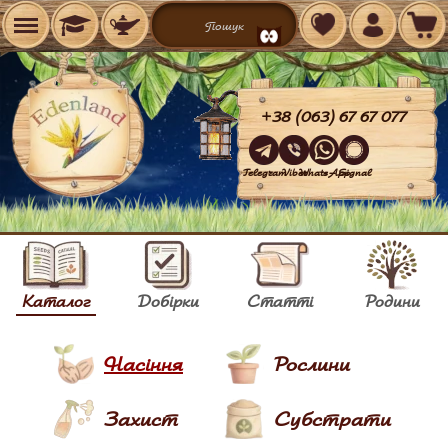
+38 (063) 67 67 077
Telegram
Viber
WhatsApp
Signal
Каталог
Добірки
Статті
Родини
Насіння
Рослини
Захист
Субстрати