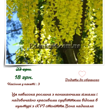
23 грн.
18 грн.
Додати до обраного
Насіння у пакеті : 3
Ця невисока рослина з поникаючими гілками і
надзвичайно красивими суцвіттями відома в
культурі з XVI століття. Вона надихала