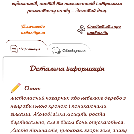
художників, поетів та письменників і отримала
романтичну назву – Золотий дощ.
Тимчасово
Сповістити про
недоступно
наявність
Інформація
Обговорення
Детальна інформація
Опис:
листопадний чагарник або невелике дерево з
неправильною кроною і поникаючими
гілками. Молоді гілки можуть рости
вертикально, але з віком вони опускаються.
Листя трійчасте, цілокрає, згори голе, знизу