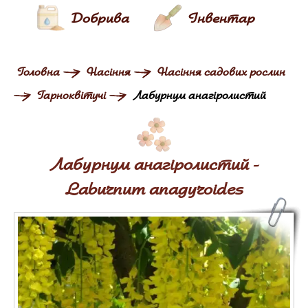
Добрива
Інвентар
Головна
Насіння
Насіння садових рослин
Гарноквітучі
Лабурнум анагіролистий
Лабурнум анагіролистий -
Laburnum anagyroides