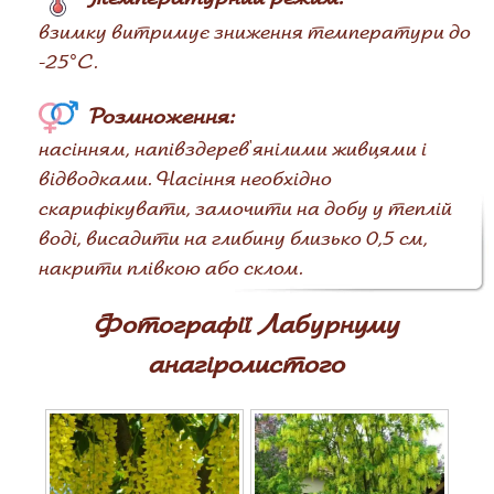
взимку витримує зниження температури до
-25°С.
Розмноження:
насінням, напівздерев'янілими живцями і
відводками. Насіння необхідно
скарифікувати, замочити на добу у теплій
воді, висадити на глибину близько 0,5 см,
накрити плівкою або склом.
Фотографії Лабурнуму
анагіролистого