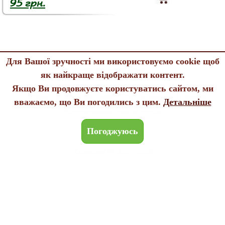
95 грн.
Для Вашої зручності ми використовуємо cookie щоб
Купити насіння екзотичних рослин у Києві, Харкові, Львові, Одесі,
Дніпрі та по всій Україні.
як найкраще відображати контент.
Якщо Ви продовжуєте користуватись сайтом, ми
Політика конфіденційності
Договір публічної оферти
вважаємо, що Ви погодились з цим.
Детальніше
Використання файлів cookie
Погоджуюсь
Edenland © 2005-2026
All rights reserved