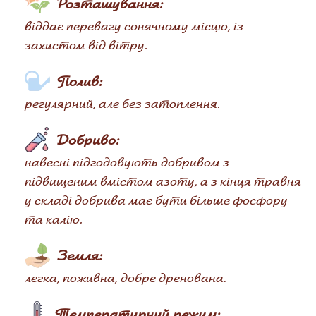
Розташування:
віддає перевагу сонячному місцю, із
захистом від вітру.
Полив:
регулярний, але без затоплення.
Добриво:
навесні підгодовують добривом з
підвищеним вмістом азоту, а з кінця травня
у складі добрива має бути більше фосфору
та калію.
Земля:
легка, поживна, добре дренована.
Температурний режим: