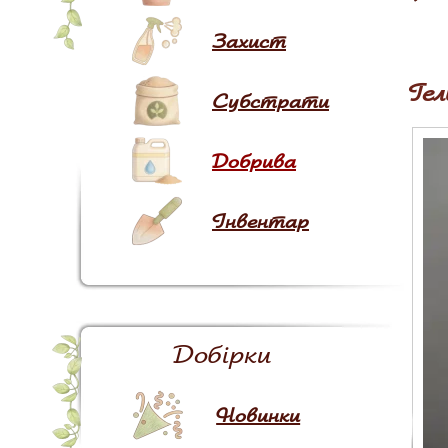
Захист
Гел
Субстрати
Добрива
Інвентар
Добірки
Новинки