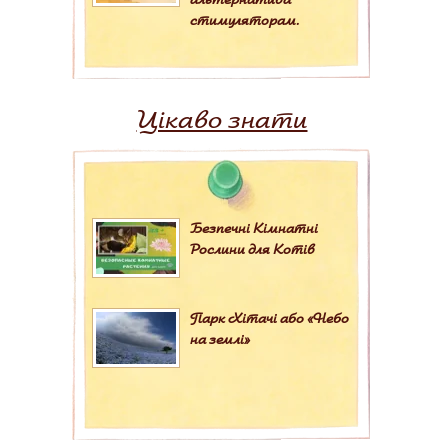
стимуляторам.
Цікаво знати
Безпечні Кімнатні
Рослини для Котів
Парк Хітачі або «Небо
на землі»