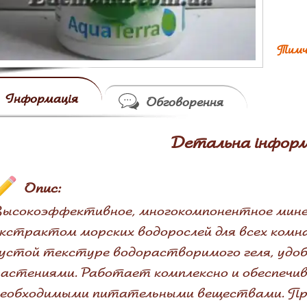
Тимч
Інформація
Обговорення
Детальна інформ
Опис:
ысокоэффективное, многокомпонентное минер
кстрактом морских водорослей для всех ком
устой текстуре водорастворимого геля, удо
астениями. Работает комплексно и обеспечи
необходимыми питательными веществами. Пр