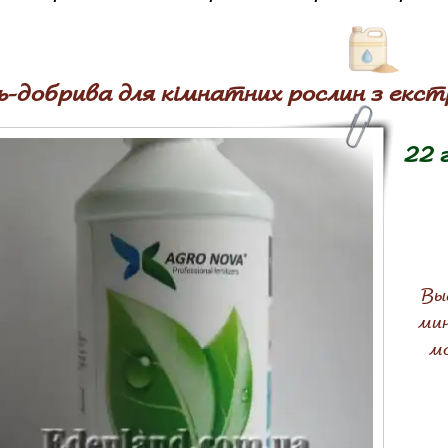
ь-добрива для кімнатних рослин з ек
22 
Вы
мин
мо