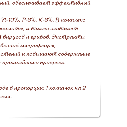
ений, обеспечивает эффективный
N-10%, P-8%, K-8%. В комплекс
кислоты, а также экстракт
 вирусов и грибов. Экстракты
чвенной микрофлоры,
астений и повышают содержание
у прохождению процесса
е в пропорции: 1 колпачок на 2
есяц.