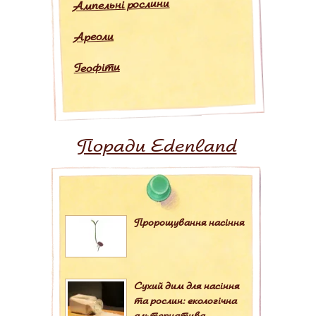
Ампельні рослини
Ареоли
Геофіти
Поради Edenland
Пророщування насіння
Сухий дим для насіння
та рослин: екологічна
альтернатива