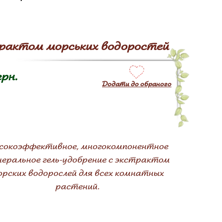
страктом морських водоростей
грн.
Додати до обраного
сокоэффективное, многокомпонентное
еральное гель-удобрение с экстрактом
рских водорослей для всех комнатных
растений.