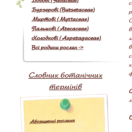
Бобові (Fabaceae)
с
Бурзерові (Burseraceae)
р
Миртові (Myrtaceae)
С
Пальмові (Arecaceae)
м
Холодкові (Asparagaceae)
в
Всі родини рослин ->
х
Словник ботанічних
термінів
С
л
Аборигенні рослини