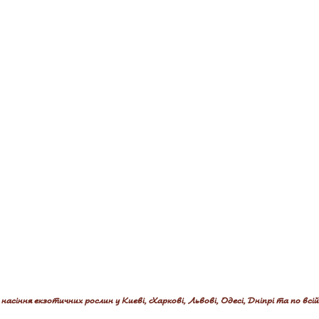
асіння екзотичних рослин у Києві, Харкові, Львові, Одесі, Дніпрі та по всій