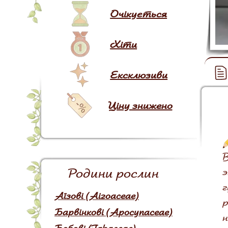
Очікується
Хіти
Ексклюзиви
Ціну знижено
В
Родини рослин
э
г
Аїзові (Aizoaceae)
р
Барвінкові (Apocynaceae)