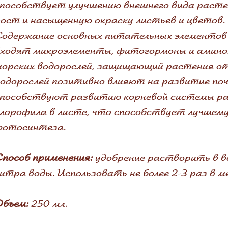
пособствует улучшению внешнего вида раст
ост и насыщенную окраску листьев и цветов.
одержание основных питательных элементов 
входят микроэлементы, фитогормоны и амино
орских водорослей, защищающий растения от
одорослей позитивно влияют на развитие по
способствуют развитию корневой системы р
лорофила в листе, что способствует лучшем
фотосинтеза.
пособ применения:
удобрение растворить в вод
итра воды. Использовать не более 2-3 раз в м
Объем:
250 мл.