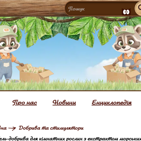
Про нас
Новини
Енциклопедія
вна
Добрива та стимулятори
ель-добрива для кімнатних рослин з екстрактом морськи