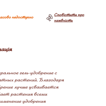
Сповістити про
асово недоступно
наявність
ація
альное гель-удобрение с
натных растений. Благодаря
брение лучше усваивается
вает растения всеми
именение удобрения