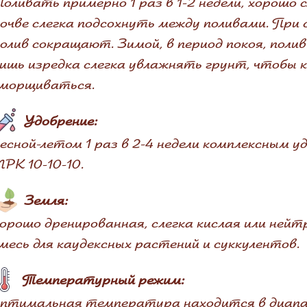
оливать примерно 1 раз в 1-2 недели, хорошо 
очве слегка подсохнуть между поливами. При
олив сокращают. Зимой, в период покоя, пол
ишь изредка слегка увлажнять грунт, чтобы к
сморщиваться.
Удобрение:
есной-летом 1 раз в 2-4 недели комплексным 
PK 10-10-10.
Земля:
орошо дренированная, слегка кислая или нейт
месь для каудексных растений и суккулентов.
Температурный режим:
птимальная температура находится в диапа