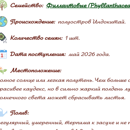
Семейство:
Филлантовые (Phyllanthacea
Происхождение:
полуостров Индокитай.
Количество семян:
1 шт.
Дата поступления:
май 2026 года.
Местоположение:
олное солнце или легкая полутень. Чем больш
расивее каудекс, но в сильно жаркий полдень
олнечного света может сбрасывать листья.
Полив:
егулярный, умеренный, терпима к засухе и не