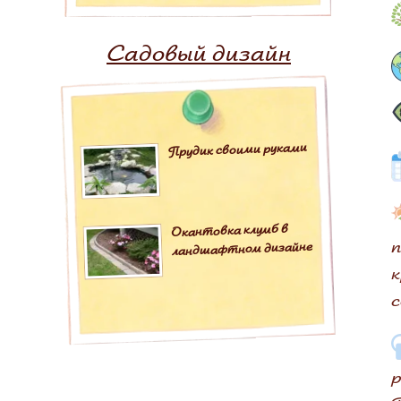
Садовый дизайн
Прудик своими руками
Окантовка клумб в
п
ландшафтном дизайне
к
с
р