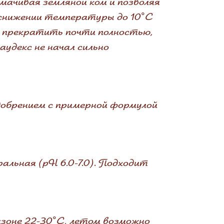
смачивая земляной ком и позволяя
 снижении температуры до 10°С
ив прекратить почти полностью,
аудекс не начал сильно
удобрением с примерной формулой
ральная (pH 6.0-7.0). Подходит
зоне 22-30°C, летом возможно