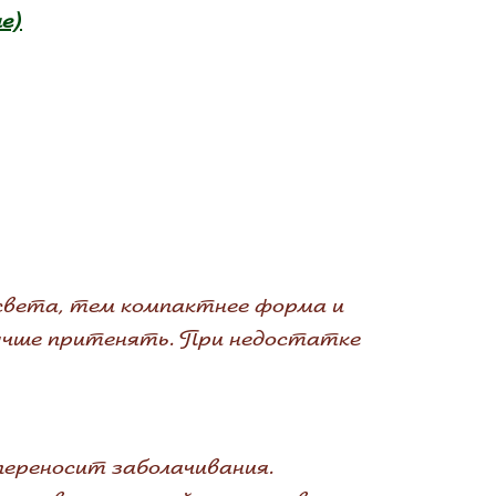
e)
е света, тем компактнее форма и
 лучше притенять. При недостатке
 переносит заболачивания.