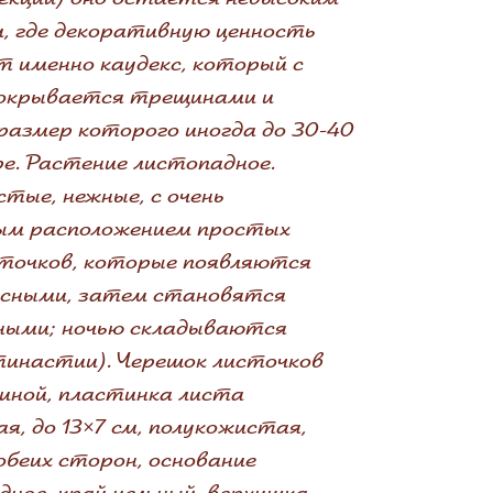
м, где декоративную ценность
 именно каудекс, который с
окрывается трещинами и
размер которого иногда до 30-40
е. Растение листопадное.
тые, нежные, с очень
м расположением простых
сточков, которые появляются
асными, затем становятся
ными; ночью складываются
тинастии). Черешок листочков
линой, пластинка листа
я, до 13×7 см, полукожистая,
обеих сторон, основание
дное, край цельный, верхушка