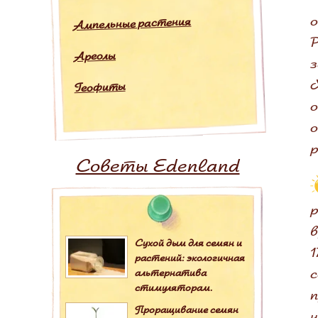
о
Ампельные растения
Р
Ареолы
з
Ж
Геофиты
о
о
р
Советы Edenland
р
в
Сухой дым для семян и
1
растений: экологичная
с
альтернатива
стимуляторам.
п
Проращивание семян
н