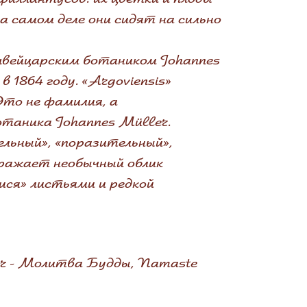
 самом деле они сидят на сильно
 швейцарским ботаником Johannes
в 1864 году. «Argoviensis»
Это не фамилия, а
отаника Johannes Müller.
ельный», «поразительный»,
тражает необычный облик
ися» листьями и редкой
er - Молитва Будды, Namaste