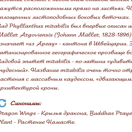
ажутся расположенными прямо на листьях. На
площенных листоподобных боковых веточках.
ид Phyllanthus mirabilis был впервые описан
üller Argoviensis (Johann Müller, 1828-1896) 
значает «из Аргау» - кантона в Швейцарии. 
атинизированное географическое прозвище б
идовой эпитет mirabilis - по-латыни «удивит
чудесный». Название mirabilis очень точно о
астения с массивным каудексом, «двигающим
архитектурой кроны.
Синонимы:
ragon Wings - Крылья дракона, Buddhas Pray
lant - Растение Намасте.