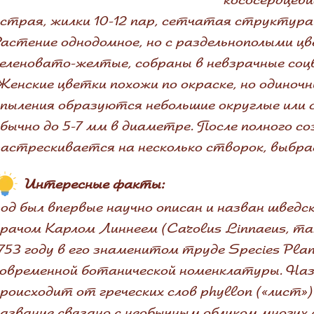
страя, жилки 10-12 пар, сетчатая структура 
астение однодомное, но с раздельнополыми ц
еленовато-желтые, собраны в невзрачные соц
енские цветки похожи по окраске, но одиночн
пыления образуются небольшие округлые или 
бычно до 5-7 мм в диаметре. После полного с
астрескивается на несколько створок, выбра
Интересные факты:
од был впервые научно описан и назван шведс
рачом Карлом Линнеем (Carolus Linnaeus, так
753 году в его знаменитом труде Species Pla
овременной ботанической номенклатуры. Наз
роисходит от греческих слов phyllon («лист»)
азвание связано с необычным обликом многих 