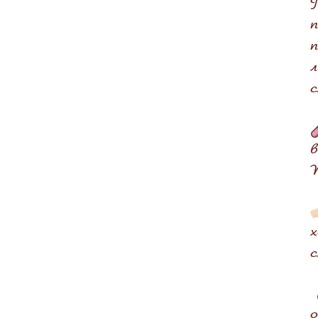
П
п
п
л
в
N
х
с
о