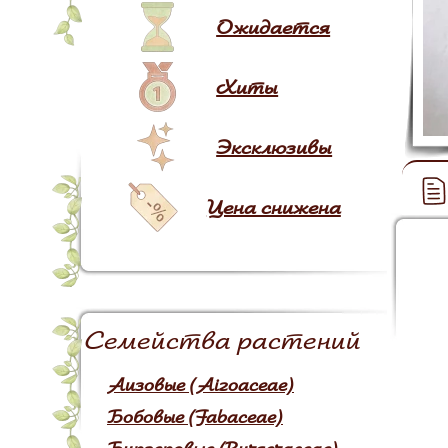
Ожидается
Хиты
Эксклюзивы
Цена снижена
Семейства растений
Аизовые (Aizoaceae)
Бобовые (Fabaceae)