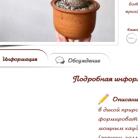
бот
ярки
Колич
Информация
Обсуждение
Подробная инфор
Описани
в дикой при
формировать 
мощным кауде
(горшки, кол