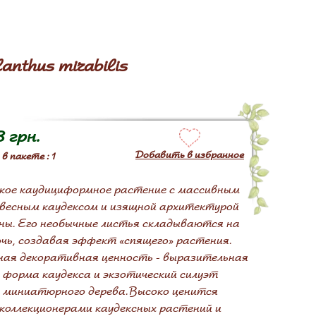
nthus mirabilis
8 грн.
Добавить в избранное
в пакете : 1
кое каудициформное растение с массивным
весным каудексом и изящной архитектурой
ны. Его необычные листья складываются на
очь, создавая эффект «спящего» растения.
ная декоративная ценность - выразительная
форма каудекса и экзотический силуэт
миниатюрного дерева. Высоко ценится
коллекционерами каудексных растений и