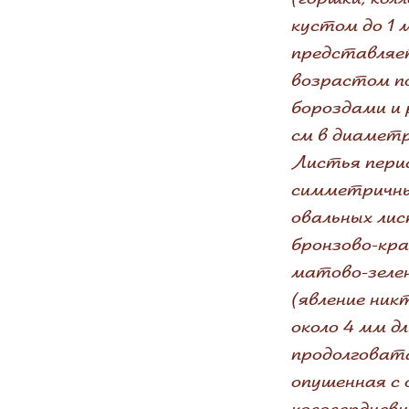
кустом до 1 
представляет
возрастом п
бороздами и 
см в диаметр
Листья перис
симметричны
овальных ли
бронзово-кр
матово-зеле
(явление ник
около 4 мм д
продолговата
опушенная с 
кососердцеви