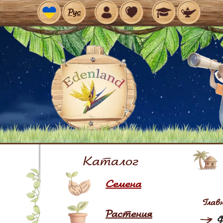
Рус
Каталог
Семена
Глав
Растения
Ф