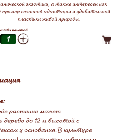
анической экзотики, а также интересен как
й пример сезонной адаптации и удивительной
пластики живой природы.
ество пакетов
мация
е:
роде растение может
дерево до 12 м высотой с
ксом у основания. В культуре
лекции) оно остается невысоким