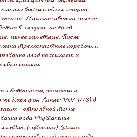
хорошо видна с обеих сторон.
ветками. Мужские цветки мелкие,
ветия в пазухах листьев.
ые, менее заметные. После
слегка трехлопастные коробочки,
озревания плод подсыхает и
сывая семена.
ким ботаником, зоологом и
же Карл фон Линне; 1707-1778) в
ntarum - отправной точке
вание рода Phyllanthus
 и anthos («цветок»). Такое
филлантусов: их цветки и плоды