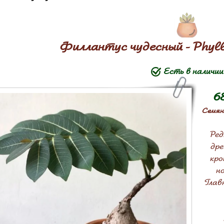
Филлантус чудесный - Phylla
Есть в наличии
6
Семян 
Ред
дре
кро
н
Глав