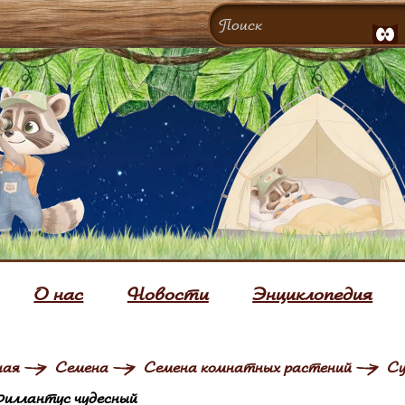
О нас
Новости
Энциклопедия
ная
Семена
Семена комнатных растений
Су
иллантус чудесный