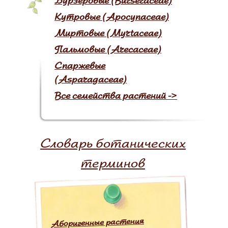
Бурзеровые (Burseraceae)
Кутровые (Apocynaceae)
Миртовые (Myrtаceae)
Пальмовые (Arecaceae)
Спаржевые
(Asparagaceae)
Все семейства растений ->
Словарь ботанических
терминов
Аборигенные растения