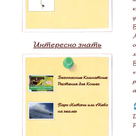
к
у
В
M
Интересно знать
о
л
В
«
Безопасные Комнатные
р
Растения для Кошек
Парк Хитачи или «Небо
на земле»
D
P