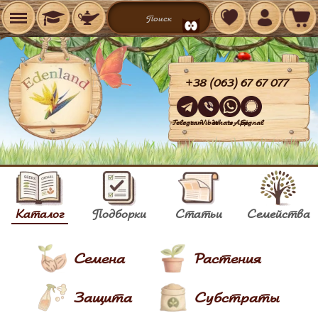
+38 (063) 67 67 077
Telegram
Viber
WhatsApp
Signal
Каталог
Подборки
Статьи
Семейства
Семена
Растения
Защита
Субстраты