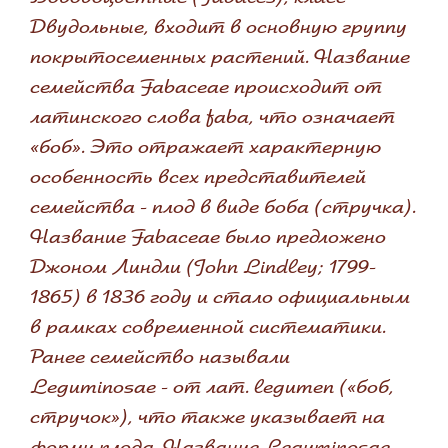
Двудольные, входит в основную группу
покрытосеменных растений. Название
семейства Fabaceae происходит от
латинского слова faba, что означает
«боб». Это отражает характерную
особенность всех представителей
семейства - плод в виде боба (стручка).
Название Fabaceae было предложено
Джоном Линдли (John Lindley; 1799-
1865) в 1836 году и стало официальным
в рамках современной систематики.
Ранее семейство называли
Leguminosae - от лат. legumen («боб,
стручок»), что также указывает на
форму плода. Название Leguminosae