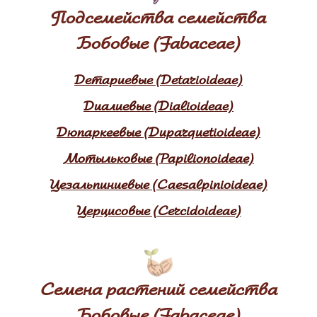
Подсемейства семейства
Бобовые (Fabaceae)
Детариевые (Detarioideae)
Диалиевые (Dialioideae)
Дюпаркеевые (Duparquetioideae)
Мотыльковые (Papilionoideae)
Цезальпиниевые (Caesalpinioideae)
Церцисовые (Cercidoideae)
Семена растений семейства
Бобовые (Fabaceae)