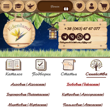
+38 (063) 67 67 077
Telegram
Viber
WhatsApp
Signal
Каталог
Подборки
Статьи
Семейства
Аизовые (Aizoaceae)
Бобовые (Fabaceae)
Бурзеровые (Burseraceae)
Кутровые (Apocynaceae)
Миртовые (Myrtаceae)
Пальмовые (Arecaceae)