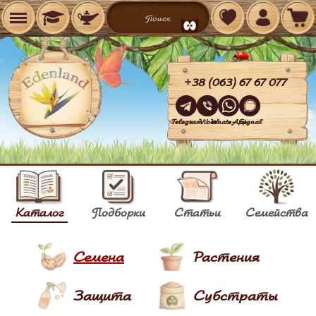
+38 (063) 67 67 077
Telegram
Viber
WhatsApp
Signal
Каталог
Подборки
Статьи
Семейства
Семена
Растения
Защита
Субстраты