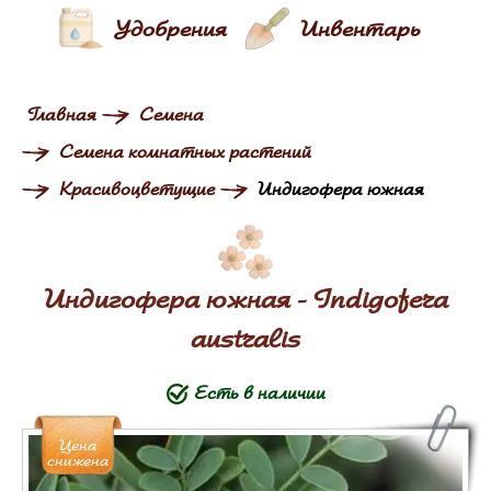
Удобрения
Инвентарь
Главная
Семена
Семена комнатных растений
Красивоцветущие
Индигофера южная
Индигофера южная - Indigofera
australis
Есть в наличии
Цена
снижена