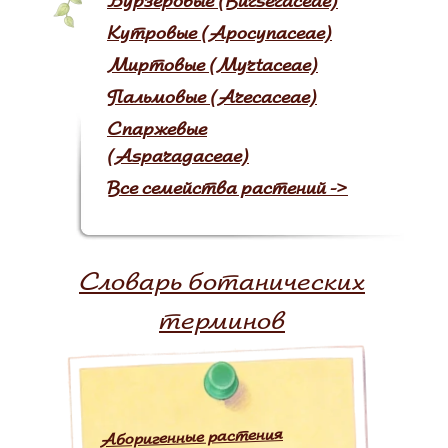
Бурзеровые (Burseraceae)
Кутровые (Apocynaceae)
Миртовые (Myrtаceae)
Пальмовые (Arecaceae)
Спаржевые
(Asparagaceae)
Все семейства растений ->
Словарь ботанических
терминов
Аборигенные растения