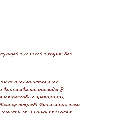
дующей высадкой в грунт без
ром полных минеральных
я выращивания рассады. В
нтистрессовые препараты,
онтейнер покрыт тонким прочным
ссыпаться, а корни проходят