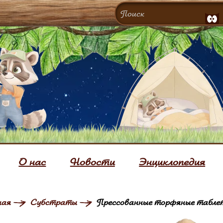
О нас
Новости
Энциклопедия
ная
Субстраты
Прессованные торфяные табле