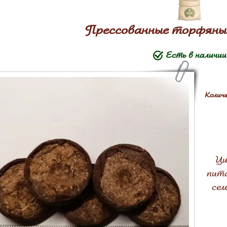
Прессованные торфяны
Есть в наличии
Количе
Ци
пит
сем