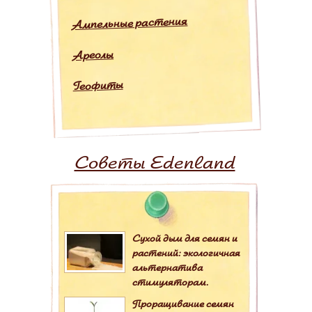
Ампельные растения
Ареолы
Геофиты
Советы Edenland
Сухой дым для семян и
растений: экологичная
альтернатива
стимуляторам.
Проращивание семян