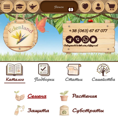
+38 (063) 67 67 077
Telegram
Viber
WhatsApp
Signal
Каталог
Подборки
Статьи
Семейства
Семена
Растения
Защита
Субстраты